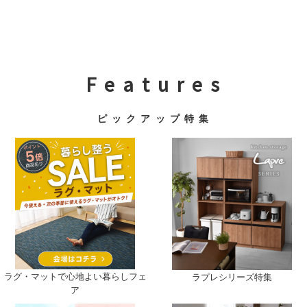
F e a t u r e s
ピ ッ ク ア ッ プ 特 集
ラグ・マットで心地よい暮らしフェ
ラプレシリーズ特集
ア