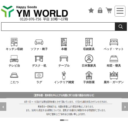
キッチン収納
ソファ・椅子
本棚
収納家具
ベッド・マット
テレビ台
デスク・机
テーブル
日本製家具
布団・寝具
こたつ
ラグ
インテリア雑貨
子供部屋
屋外・ガーデン
‹
›