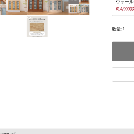
ウォール
¥14,900
数量: