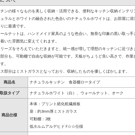
品について
ッチンの様々なものを美しく収納・活用できる、便利なキッチン収納インテリ
チュラルとホワイトの融合された色合いのナチュラルホワイトは、お部屋に清
くりに最適です。
ォールナットは、ハンドメイド家具のような色合い。無骨な印象の黒い取っ手
ち着いた雰囲気に変えてくれます。
シリーズをそろえていただきますと、統一感が増して理想のキッチンに近づき
納部分も、可動棚で自由な収納が可能です。天板がちょうど良い高さで、作業
ます。
ラス部分はミストガラスとなっており、収納したものを優しくぼかします。
商品名
ナチュラルキッチン 食器棚ロータイプ
取扱タイプ
ナチュラルホワイト（白）、ウォールナット、オーク
本体：プリント紙化粧繊維板
扉：約3mm厚ミストガラス
商品仕様
可動棚：2枚
低ホルムアルデヒド F☆☆仕様