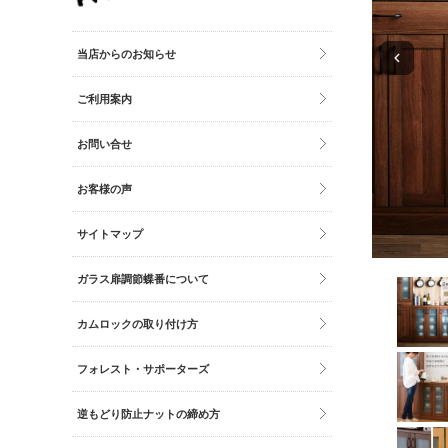
その他雑貨
トイレマット・グッズ
当店からのお知らせ
時計
ご利用案内
バッグ
財布
お問い合せ
お客様の声
サイトマップ
ガラス扉調節蝶番について
カムロックの取り付け方
フォレスト・サポーターズ
逆もどり防止ナットの締め方