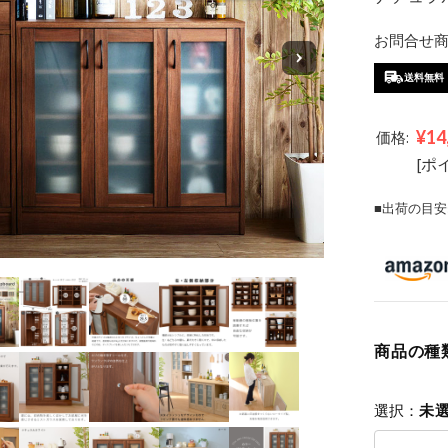
お問合せ商品
送料無料
¥14
価格:
[ポ
■出荷の目安
商品の種
選択：
未