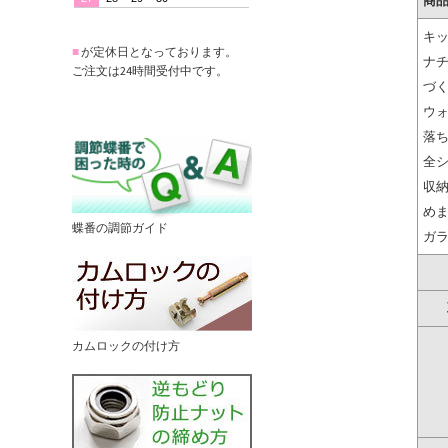
商
キ
■
が定休日となっております。
ナ
ご注文は24時間受付中です。
づ
ウ
落
全
収
め
蝶番の調節ガイド
ガ
カムロックの付け方