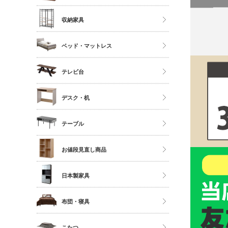
ソファ
ストッカー
ハイタイプ
収納家具
座椅子
ミドルタイプ
クローゼット・衣類ラック
ベッド・マットレス
ディスプレイラック
タンス・チェスト
カラーボックス
マットレス単品
テレビ台
サニタリー
シングル
多目的収納
ロータイプ
デスク・机
セミダブル
伸縮・変形・コーナー
ダブル以上
デスク
テーブル
すのこベッド
サイドチェスト
ダイニングテーブル
お値段見直し商品
センターテーブル
日本製家具
サイドテーブル
ダイニングセット
布団・寝具
ベッドフレーム
こたつ