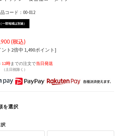
コード：00-012
（一部地域は別途）
,900
(税込)
イント2倍中 1,490ポイント]
:
12時
までの注文で
当日発送
（土日祝除く）
類を選択
選択