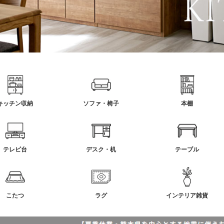
キッチン収納
ソファ・椅子
本棚
テレビ台
デスク・机
テーブル
こたつ
ラグ
インテリア雑貨