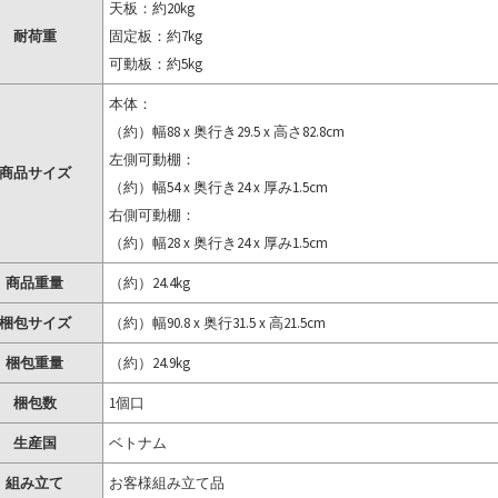
天板：約20kg
耐荷重
固定板：約7kg
可動板：約5kg
本体：
（約）幅88 x 奥行き29.5 x 高さ82.8cm
左側可動棚：
商品サイズ
（約）幅54 x 奥行き24 x 厚み1.5cm
右側可動棚：
（約）幅28 x 奥行き24 x 厚み1.5cm
商品重量
（約）24.4kg
梱包サイズ
（約）幅90.8 x 奥行31.5 x 高21.5cm
梱包重量
（約）24.9kg
梱包数
1個口
生産国
ベトナム
組み立て
お客様組み立て品