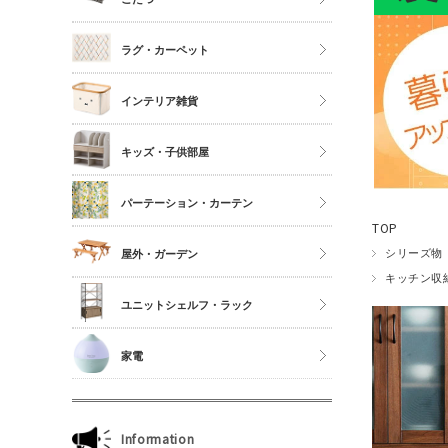
シングル
こたつ
ラグ・カーペット
セミダブル
こたつ布団
ダブル以上
正方形
インテリア雑貨
夏物布団
長方形
アクセサリーケース
冬物布団
キッズ・子供部屋
円形
照明・ライト
枕・抱き枕
キッチンマット
パーテーション・カーテン
コスメボックス
マットレス単品
玄関マット
TOP
ゴミ箱
カーテン・ブラインド
シリーズ物
屋外・ガーデン
傘立て
キッチン収
収納雑貨
ユニットシェルフ・ラック
玄関雑貨
ユニットシェルフWiLLシリーズ
家電
キッチン雑貨
ジュリオシリーズ
ミラー・ドレッサー
本立て・マガジンラック
Information