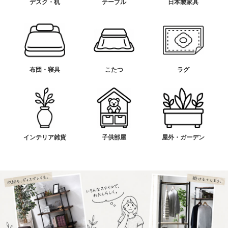
デスク・机
テーブル
日本製家具
布団・寝具
こたつ
ラグ
インテリア雑貨
子供部屋
屋外・ガーデン