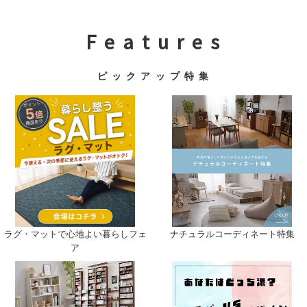
F e a t u r e s
ピ ッ ク ア ッ プ 特 集
ナチュラルコーディネート特集
ラグ・マットで心地よい暮らしフェ
ア