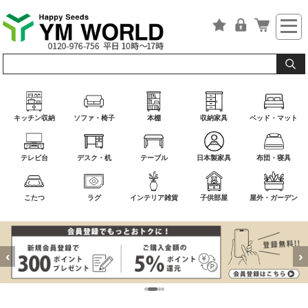
キッチン収納
ソファ・椅子
本棚
収納家具
ベッド・マット
テレビ台
デスク・机
テーブル
日本製家具
布団・寝具
こたつ
ラグ
インテリア雑貨
子供部屋
屋外・ガーデン
‹
›