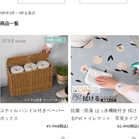
5件中1件～5件を表示
商品一覧
ユティル ハンドル付きペーパー
抗菌・防臭 はっ水機能付き 拭け
ボックス
るPVCトイレマット 耳長タイプ
¥5,990
(税込)
¥2,490
(税込)