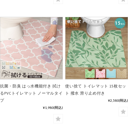
抗菌・防臭 はっ水機能付き 拭け
使い捨て トイレマット 15枚セッ
るPVCトイレマット ノーマルタイ
ト 撥水 滑り止め付き
プ
¥2,580
(税込)
¥1,980
(税込)