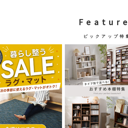
F e a t u r e
ピ ッ ク ア ッ プ 特 