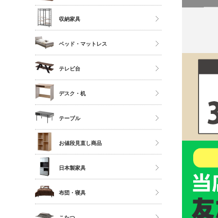
ソファ
ストッカー
ハイタイプ
収納家具
座椅子
ミドルタイプ
クローゼット・衣類ラック
ベッド・マットレス
ディスプレイラック
タンス・チェスト
カラーボックス
マットレス単品
テレビ台
サニタリー
シングル
多目的収納
ロータイプ
デスク・机
セミダブル
伸縮・変形・コーナー
ダブル以上
デスク
テーブル
すのこベッド
サイドチェスト
ダイニングテーブル
お値段見直し商品
センターテーブル
日本製家具
サイドテーブル
ダイニングセット
布団・寝具
ベッドフレーム
こたつ