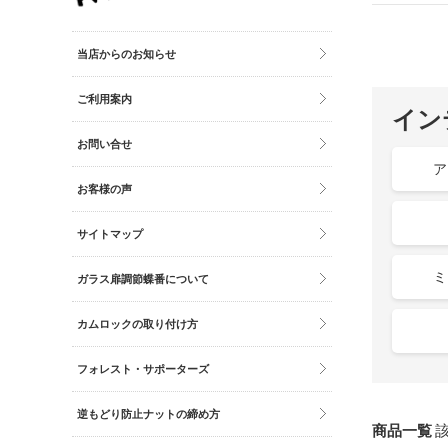
その他雑貨
トイレマット・グッズ
当店からのお知らせ
時計
ご利用案内
バッグ
イン
財布
お問い合せ
ア
お客様の声
サイトマップ
ミ
ガラス扉調節蝶番について
カムロックの取り付け方
フォレスト・サポーターズ
逆もどり防止ナットの締め方
商品一覧
該