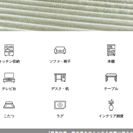
キッチン収納
ソファ・椅子
本棚
テレビ台
デスク・机
テーブル
こたつ
ラグ
インテリア雑貨