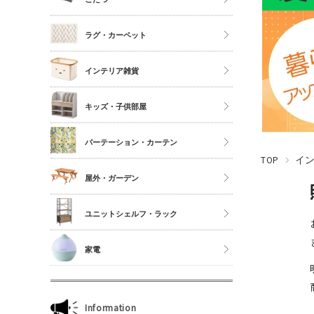
シングル
こたつ
ラグ・カーペット
セミダブル
こたつ布団
ダブル以上
正方形
インテリア雑貨
夏物布団
長方形
アクセサリーケース
冬物布団
キッズ・子供部屋
円形
照明・ライト
枕・抱き枕
キッチンマット
パーテーション・カーテン
コスメボックス
マットレス単品
玄関マット
TOP
イ
ゴミ箱
カーテン・ブラインド
屋外・ガーデン
傘立て
収納雑貨
ユニットシェルフ・ラック
玄関雑貨
ユニットシェルフWiLLシリーズ
家電
キッチン雑貨
ジュリオシリーズ
ミラー・ドレッサー
本立て・マガジンラック
Information