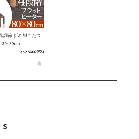
階調節 折れ脚こたつ
80×80cm
¥69,800
(税込)
 s