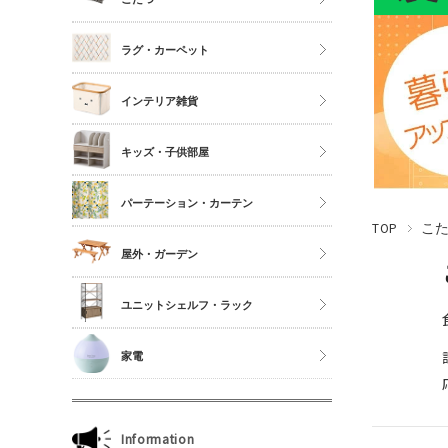
シングル
こたつ
ラグ・カーペット
セミダブル
こたつ布団
ダブル以上
正方形
インテリア雑貨
夏物布団
長方形
アクセサリーケース
冬物布団
キッズ・子供部屋
円形
照明・ライト
枕・抱き枕
キッチンマット
パーテーション・カーテン
コスメボックス
マットレス単品
玄関マット
TOP
こ
ゴミ箱
カーテン・ブラインド
屋外・ガーデン
傘立て
収納雑貨
ユニットシェルフ・ラック
玄関雑貨
ユニットシェルフWiLLシリーズ
家電
キッチン雑貨
ジュリオシリーズ
ミラー・ドレッサー
本立て・マガジンラック
Information