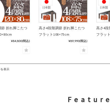
調節 折れ脚こたつ
高さ4段階調節 折れ脚こたつ
高さ4段
×80cm
フラット108×75cm
フラット 
¥84,800
(税込)
¥89,990
(税込)
件を表示
F e a t u r e