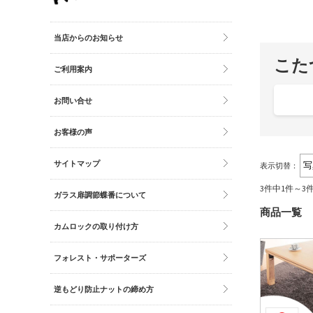
その他雑貨
トイレマット・グッズ
当店からのお知らせ
時計
こた
ご利用案内
バッグ
財布
お問い合せ
お客様の声
サイトマップ
表示切替：
3件中1件～3
ガラス扉調節蝶番について
商品一覧
カムロックの取り付け方
フォレスト・サポーターズ
逆もどり防止ナットの締め方