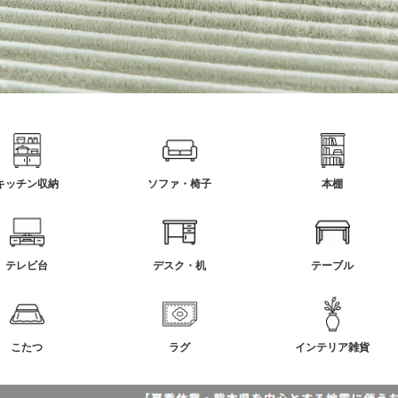
キッチン収納
ソファ・椅子
本棚
テレビ台
デスク・机
テーブル
こたつ
ラグ
インテリア雑貨