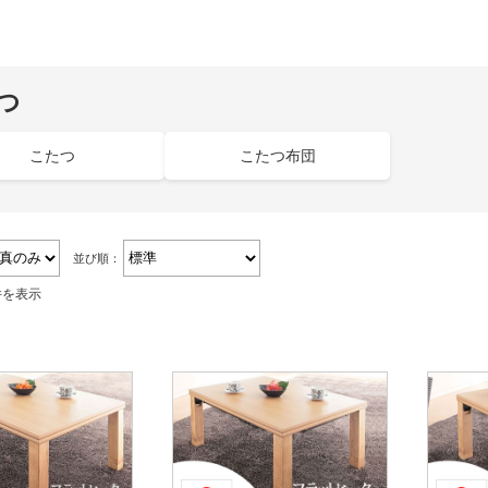
つ
こたつ
こたつ布団
並び順：
件を表示