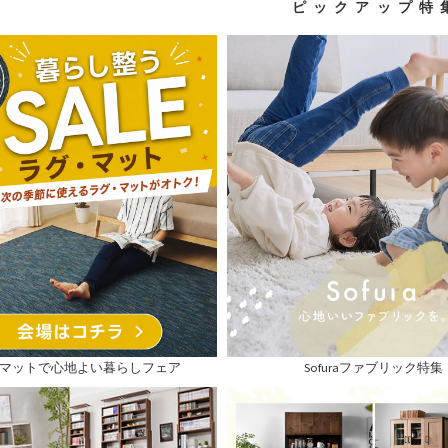
ピ ッ ク ア ッ プ 特 
マットで心地よい暮らしフェア
Sofuraファブリック特集