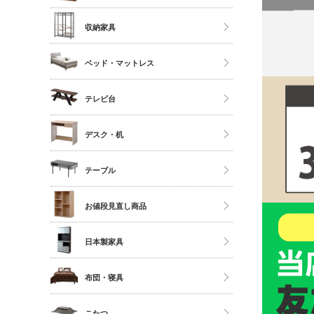
ソファ
ストッカー
ハイタイプ
収納家具
座椅子
ミドルタイプ
クローゼット・衣類ラック
ベッド・マットレス
ディスプレイラック
タンス・チェスト
カラーボックス
マットレス単品
テレビ台
サニタリー
シングル
多目的収納
ロータイプ
デスク・机
セミダブル
伸縮・変形・コーナー
ダブル以上
デスク
テーブル
すのこベッド
サイドチェスト
ダイニングテーブル
お値段見直し商品
センターテーブル
日本製家具
サイドテーブル
ダイニングセット
布団・寝具
ベッドフレーム
こたつ