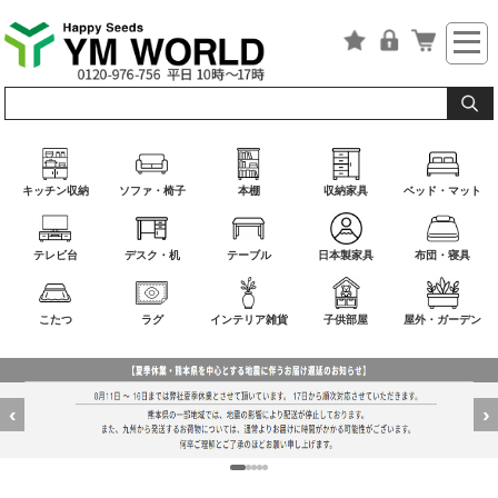
キッチン収納
ソファ・椅子
本棚
収納家具
ベッド・マット
テレビ台
デスク・机
テーブル
日本製家具
布団・寝具
こたつ
ラグ
インテリア雑貨
子供部屋
屋外・ガーデン
‹
›