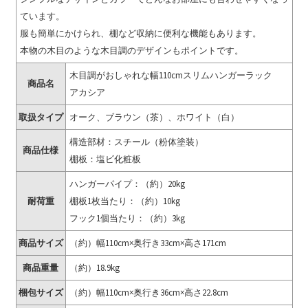
ています。
服も簡単にかけられ、棚など収納に便利な機能もあります。
本物の木目のような木目調のデザインもポイントです。
木目調がおしゃれな幅110cmスリムハンガーラック
商品名
アカシア
取扱タイプ
オーク、ブラウン（茶）、ホワイト（白）
構造部材：スチール（粉体塗装）
商品仕様
棚板：塩ビ化粧板
ハンガーパイプ：（約）20kg
耐荷重
棚板1枚当たり：（約）10kg
フック1個当たり：（約）3kg
商品サイズ
（約）幅110cm×奥行き33cm×高さ171cm
商品重量
（約）18.9kg
梱包サイズ
（約）幅110cm×奥行き36cm×高さ22.8cm