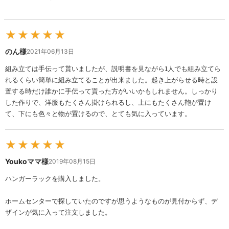
★
★
★
★
★
のん様
2021年06月13日
組み立ては手伝って貰いましたが、説明書を見ながら1人でも組み立てら
れるくらい簡単に組み立てることが出来ました。起き上がらせる時と設
置する時だけ誰かに手伝って貰った方がいいかもしれません。しっかり
した作りで、洋服もたくさん掛けられるし、上にもたくさん鞄が置け
て、下にも色々と物が置けるので、とても気に入っています。
★
★
★
★
★
Youkoママ様
2019年08月15日
ハンガーラックを購入しました。
ホームセンターで探していたのですが思うようなものが見付からず、デ
ザインが気に入って注文しました。