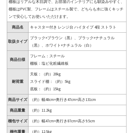
棚板はリアルな木目調で、お部屋のインテリアにも馴染みやすく、
棚板はPVC製、フレームはスチール製で、どちらも水に強くキッチ
ンで安心してお使いいただけます。
商品名
キャスター付き レンジ台 ハイタイプ 4段 ストラト
ブラック×ブラウン（黒）、ブラック×ナチュラル
取扱タイプ
（黒）、ホワイト×ナチュラル（白）
フレーム：スチール
商品仕様
棚板：塩ビ化粧繊維板
天板：（約）20kg
耐荷重
スライド棚：（約）5kg
底板：（約）15kg
商品サイズ
（約）幅48cm×奥行き47cm×高さ131cm
商品重量
（約）11.2kg
梱包サイズ
（約）幅47cm×奥行き87cm×高さ9.5cm
梱包重量
（約）12.5kg