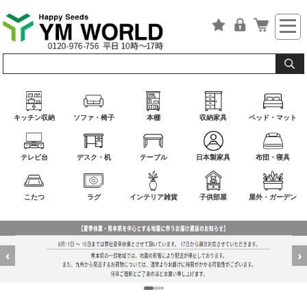
キッチン収納
ソファ・椅子
本棚
収納家具
ベッド・マット
テレビ台
デスク・机
テーブル
日本製家具
布団・寝具
こたつ
ラグ
インテリア雑貨
子供部屋
屋外・ガーデン
‹
›