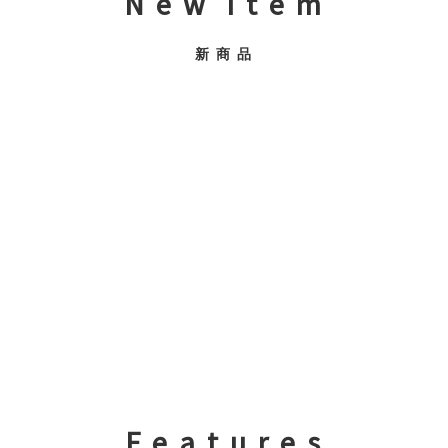
N e w I t e m
新 商 品
F e a t u r e s