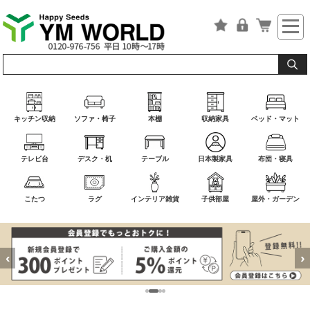
キッチン収納
ソファ・椅子
本棚
収納家具
ベッド・マット
テレビ台
デスク・机
テーブル
日本製家具
布団・寝具
こたつ
ラグ
インテリア雑貨
子供部屋
屋外・ガーデン
‹
›