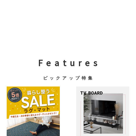
F e a t u r e s
ピ ッ ク ア ッ プ 特 集