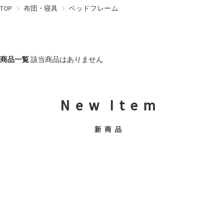
TOP
布団・寝具
ベッドフレーム
商品一覧
該当商品はありません
N e w I t e m
新 商 品