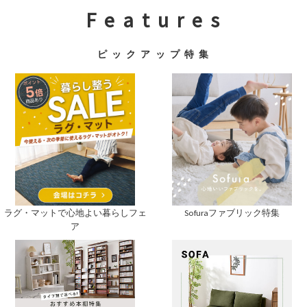
F e a t u r e s
ピ ッ ク ア ッ プ 特 集
ラグ・マットで心地よい暮らしフェ
Sofuraファブリック特集
ア