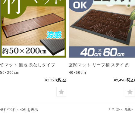
竹マット 無地 糸なしタイプ
玄関マット リーフ柄 ステイ 約
50×200cm
40×60cm
¥5,520
(税込)
¥2,490
(税込)
43件中1件～40件を表示
1
2
次へ
最後へ