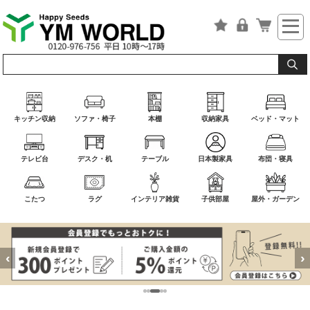
キッチン収納
ソファ・椅子
本棚
収納家具
ベッド・マット
テレビ台
デスク・机
テーブル
日本製家具
布団・寝具
こたつ
ラグ
インテリア雑貨
子供部屋
屋外・ガーデン
‹
›