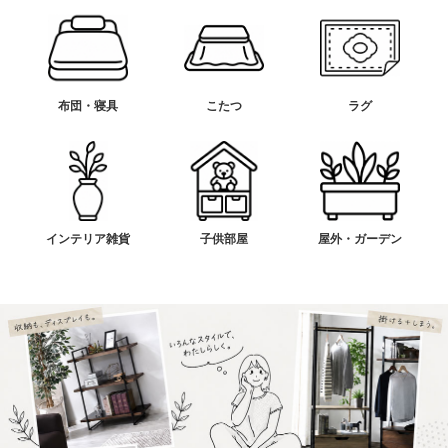
布団・寝具
こたつ
ラグ
インテリア雑貨
子供部屋
屋外・ガーデン