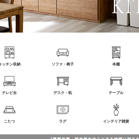
キッチン収納
ソファ・椅子
本棚
テレビ台
デスク・机
テーブル
こたつ
ラグ
インテリア雑貨