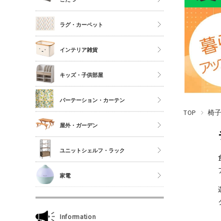
シングル
こたつ
ラグ・カーペット
セミダブル
こたつ布団
ダブル以上
正方形
インテリア雑貨
夏物布団
長方形
アクセサリーケース
冬物布団
キッズ・子供部屋
円形
照明・ライト
枕・抱き枕
キッチンマット
パーテーション・カーテン
コスメボックス
マットレス単品
玄関マット
TOP
椅
ゴミ箱
カーテン・ブラインド
屋外・ガーデン
傘立て
収納雑貨
ユニットシェルフ・ラック
玄関雑貨
ユニットシェルフWiLLシリーズ
家電
キッチン雑貨
ジュリオシリーズ
ミラー・ドレッサー
本立て・マガジンラック
Information