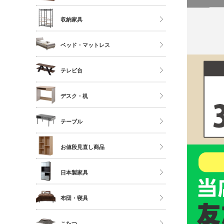
ソファ
ストッカー
ハイタイプ
収納家具
座椅子
ミドルタイプ
クローゼット・衣類ラック
ベッド・マットレス
ディスプレイラック
タンス・チェスト
カラーボックス
マットレス単品
テレビ台
サニタリー
シングル
多目的収納
ロータイプ
デスク・机
セミダブル
伸縮・変形・コーナー
ダブル以上
デスク
テーブル
すのこベッド
サイドチェスト
ダイニングテーブル
お値段見直し商品
センターテーブル
日本製家具
サイドテーブル
ダイニングセット
布団・寝具
ベッドフレーム
こたつ