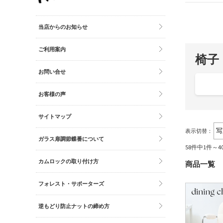
その他雑貨
トイレマット・グッズ
当店からのお知らせ
時計
ご利用案内
バッグ
椅子
財布
お問い合せ
お客様の声
サイトマップ
表示切替：
ガラス扉調節蝶番について
58件中1件～
カムロックの取り付け方
商品一覧
フォレスト・サポーターズ
逆もどり防止ナットの締め方