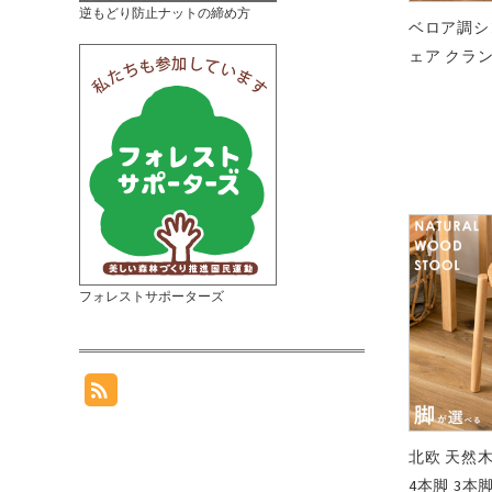
逆もどり防止ナットの締め方
ベロア調シ
ェア クラ
フォレストサポーターズ
北欧 天然木
4本脚 3本脚