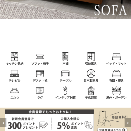
キッチン収納
ソファ・椅子
本棚
収納家具
ベッド・マット
テレビ台
デスク・机
テーブル
日本製家具
布団・寝具
こたつ
ラグ
インテリア雑貨
子供部屋
屋外・ガーデン
‹
›