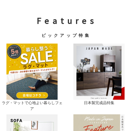
F e a t u r e s
ピ ッ ク ア ッ プ 特 集
ラグ・マットで心地よい暮らしフェ
日本製完成品特集
ア