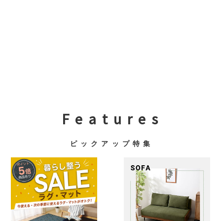
F e a t u r e s
ピ ッ ク ア ッ プ 特 集