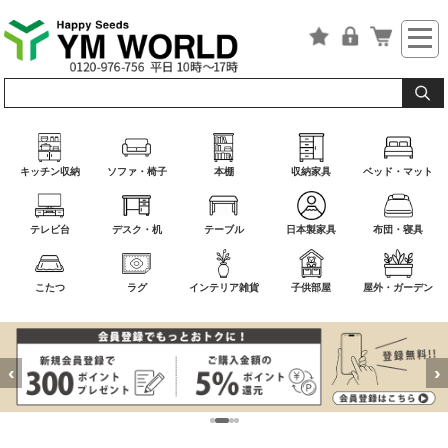
キッチン収納
ソファ・椅子
本棚
収納家具
ベッド・マット
テレビ台
デスク・机
テーブル
日本製家具
布団・寝具
こたつ
ラグ
インテリア雑貨
子供部屋
屋外・ガーデン
‹
›