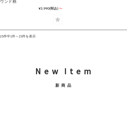
ウンド柄
¥3,990
(税込)
～
25件中1件～25件を表示
N e w I t e m
新 商 品