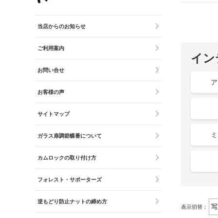
その他雑貨
トイレマット・グッズ
当店からのお知らせ
時計
ご利用案内
バッグ
イン
財布
お問い合せ
ア
お客様の声
サイトマップ
ミ
ガラス扉調節蝶番について
カムロックの取り付け方
フォレスト・サポーターズ
逆もどり防止ナットの締め方
表示切替：