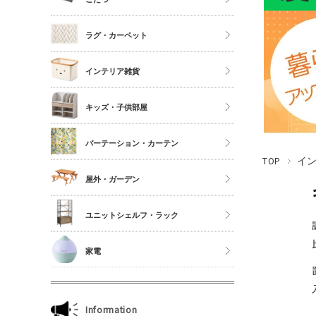
シングル
こたつ
ラグ・カーペット
セミダブル
こたつ布団
ダブル以上
正方形
インテリア雑貨
夏物布団
長方形
アクセサリーケース
冬物布団
キッズ・子供部屋
円形
照明・ライト
枕・抱き枕
キッチンマット
パーテーション・カーテン
コスメボックス
マットレス単品
玄関マット
TOP
イ
ゴミ箱
カーテン・ブラインド
屋外・ガーデン
傘立て
収納雑貨
ユニットシェルフ・ラック
玄関雑貨
ユニットシェルフWiLLシリーズ
家電
キッチン雑貨
ジュリオシリーズ
ミラー・ドレッサー
本立て・マガジンラック
Information