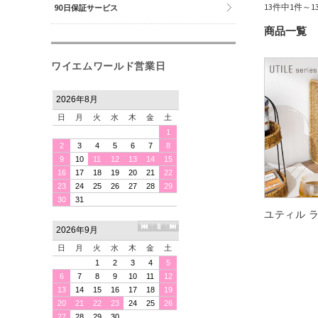
13件中1件～
90日保証サービス
商品一覧
ワイエムワールド営業日
ユティル 