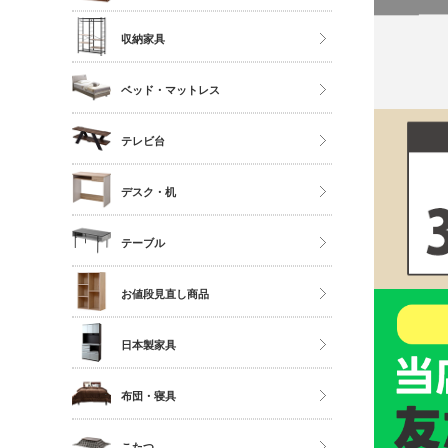
ソファ
ストッカー
ハイタイプ
収納家具
座椅子
ミドルタイプ
クローゼット・衣類ラック
ベッド・マットレス
ディスプレイラック
タンス・チェスト
カラーボックス
マットレス単品
テレビ台
サニタリー
シングル
多目的収納
ロータイプ
デスク・机
セミダブル
伸縮・変形・コーナー
ダブル以上
デスク
テーブル
すのこベッド
サイドチェスト
ダイニングテーブル
お値段見直し商品
センターテーブル
日本製家具
サイドテーブル
ダイニングセット
布団・寝具
ベッドフレーム
こたつ