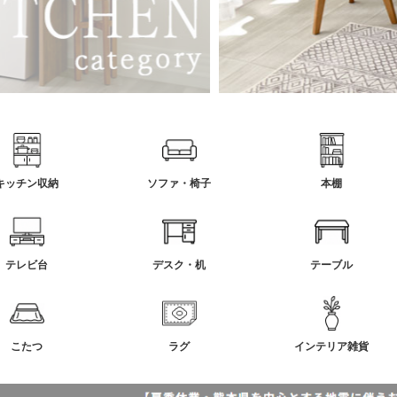
キッチン収納
ソファ・椅子
本棚
テレビ台
デスク・机
テーブル
こたつ
ラグ
インテリア雑貨