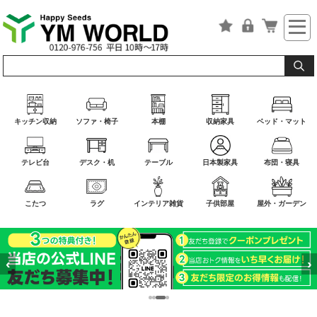
キッチン収納
ソファ・椅子
本棚
収納家具
ベッド・マット
テレビ台
デスク・机
テーブル
日本製家具
布団・寝具
こたつ
ラグ
インテリア雑貨
子供部屋
屋外・ガーデン
‹
›