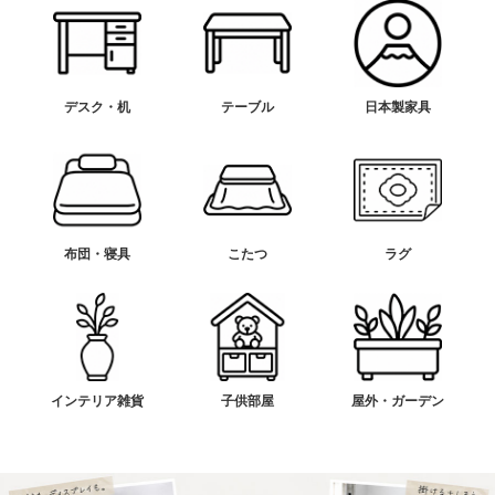
デスク・机
テーブル
日本製家具
布団・寝具
こたつ
ラグ
インテリア雑貨
子供部屋
屋外・ガーデン