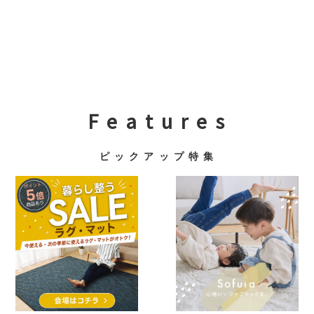
F e a t u r e s
ピ ッ ク ア ッ プ 特 集