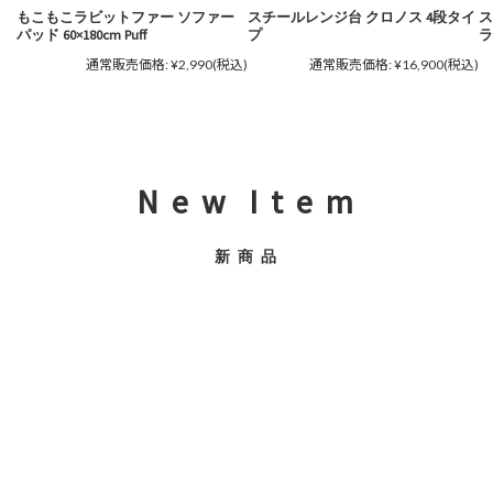
もこもこラビットファー ソファー
スチールレンジ台 クロノス 4段タイ
ス
パッド 60×180cm Puff
プ
ラ
通常販売価格:
¥2,990
(税込)
通常販売価格:
¥16,900
(税込)
N e w I t e m
新 商 品