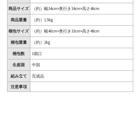
商品サイズ
（約）幅34cm×奥行き34cm×高さ46cm
商品重量
（約）1.5kg
梱包サイズ
（約）幅40cm×奥行き33cm×高さ48cm
梱包重量
（約）2kg
梱包数
1個口
生産国
中国
組み立て
完成品
注意事項