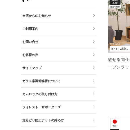
その他雑貨
トイレマット・グッズ
当店からのお知らせ
時計
ご利用案内
バッグ
財布
お問い合せ
お客様の声
魅せる間仕
ープンラック
サイトマップ
ガラス扉調節蝶番について
カムロックの取り付け方
フォレスト・サポーターズ
逆もどり防止ナットの締め方