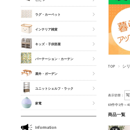
シングル
こたつ
ラグ・カーペット
セミダブル
こたつ布団
ダブル以上
正方形
インテリア雑貨
夏物布団
長方形
アクセサリーケース
冬物布団
キッズ・子供部屋
円形
照明・ライト
枕・抱き枕
キッチンマット
パーテーション・カーテン
コスメボックス
マットレス単品
玄関マット
TOP
シ
ゴミ箱
カーテン・ブラインド
屋外・ガーデン
傘立て
収納雑貨
ユニットシェルフ・ラック
表示切替：
玄関雑貨
ユニットシェルフWiLLシリーズ
家電
69件中1件～
キッチン雑貨
ジュリオシリーズ
商品一覧
ミラー・ドレッサー
本立て・マガジンラック
Information