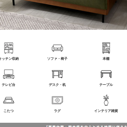
キッチン収納
ソファ・椅子
本棚
テレビ台
デスク・机
テーブル
こたつ
ラグ
インテリア雑貨