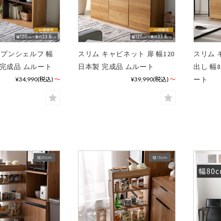
ープンシェルフ 幅
スリム キャビネット 扉 幅120
スリム 
製 完成品 ムルート
日本製 完成品 ムルート
出し 幅
ート
¥34,990
(税込)
～
¥39,990
(税込)
～