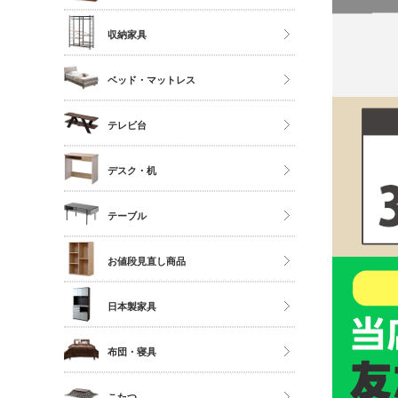
ソファ
ストッカー
ハイタイプ
収納家具
座椅子
ミドルタイプ
クローゼット・衣類ラック
ベッド・マットレス
ディスプレイラック
タンス・チェスト
カラーボックス
マットレス単品
テレビ台
サニタリー
シングル
多目的収納
ロータイプ
デスク・机
セミダブル
伸縮・変形・コーナー
ダブル以上
デスク
テーブル
すのこベッド
サイドチェスト
ダイニングテーブル
お値段見直し商品
センターテーブル
日本製家具
サイドテーブル
ダイニングセット
布団・寝具
ベッドフレーム
こたつ