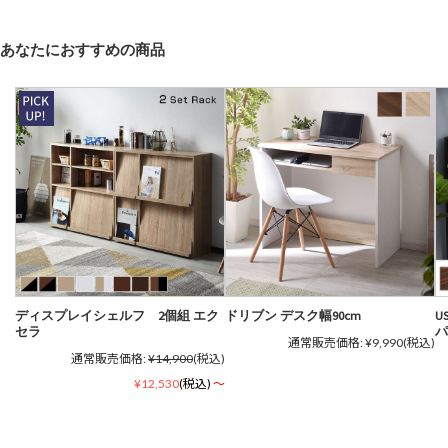
あなたにおすすめの商品
ディスプレイシェルフ 2個組 エク
ドリブン デスク幅90cm
U
セラ
パ
通常販売価格:
¥9,990
(税込)
通常販売価格:
¥14,900
(税込)
¥12,530
(税込)
～