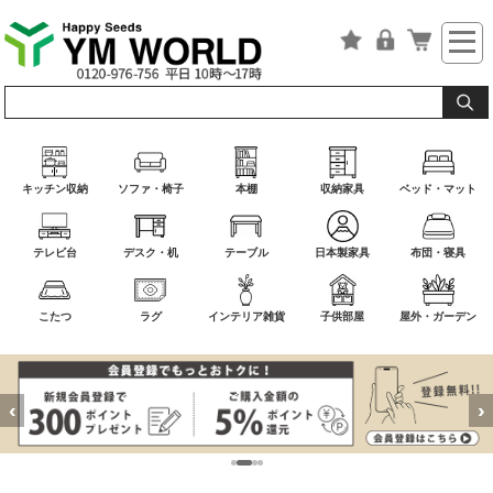
キッチン収納
ソファ・椅子
本棚
収納家具
ベッド・マット
テレビ台
デスク・机
テーブル
日本製家具
布団・寝具
こたつ
ラグ
インテリア雑貨
子供部屋
屋外・ガーデン
‹
›