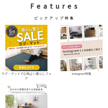
F e a t u r e s
ピ ッ ク ア ッ プ 特 集
Instagram特集
ラグ・マットで心地よい暮らしフェ
ア