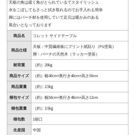
天板の角は緩く角がとられているてスタイリッシュ
水をこぼしてもさっと拭き取れるのでお手入れも簡単
脚にはバーチ材を使用していて足元は暖かみのある
風合いとなっております
商品名
コレット サイドテーブル
天板：中質繊維板にプリント紙貼り（PU塗装）
商品仕様
脚：バーチの天然木（ラッカー塗装）
耐荷重
（約）20kg
商品サイズ
（約）幅40cm×奥行き40cm×高さ50cm
商品重量
（約）2.5kg
梱包サイズ
（約）幅58cm×奥行き48cm×高さ12cm
梱包重量
（約）3.5kg
梱包数
1個口
生産国
中国