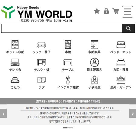
キッチン収納
ソファ・椅子
本棚
収納家具
ベッド・マット
テレビ台
デスク・机
テーブル
日本製家具
布団・寝具
こたつ
ラグ
インテリア雑貨
子供部屋
屋外・ガーデン
‹
›