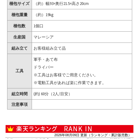
梱包サイズ
（約）幅93×奥行21.5×高さ20cm
梱包重量
（約）19kg
梱包数
1個口
生産国
マレーシア
組み立て
お客様組み立て品
軍手・あて布
ドライバー
工具
※工具はお客様でご用意ください。
※電動工具があれば楽に作業できます。
組立時間
(約) 60分（2人/目安）
注意事項