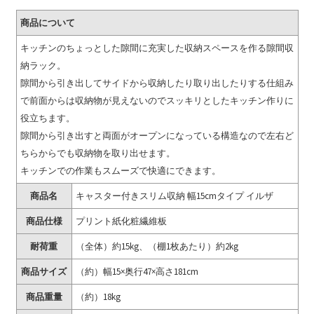
商品について
キッチンのちょっとした隙間に充実した収納スペースを作る隙間収
納ラック。
隙間から引き出してサイドから収納したり取り出したりする仕組み
で前面からは収納物が見えないのでスッキリとしたキッチン作りに
役立ちます。
隙間から引き出すと両面がオープンになっている構造なので左右ど
ちらからでも収納物を取り出せます。
キッチンでの作業もスムーズで快適にできます。
商品名
キャスター付きスリム収納 幅15cmタイプ イルザ
商品仕様
プリント紙化粧繊維板
耐荷重
（全体）約15kg、（棚1枚あたり）約2kg
商品サイズ
（約）幅15×奥行47×高さ181cm
商品重量
（約）18kg