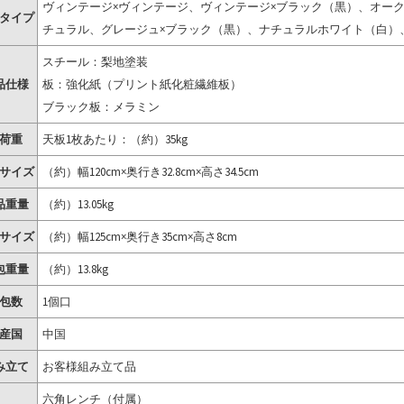
ヴィンテージ×ヴィンテージ、ヴィンテージ×ブラック（黒）、オーク
タイプ
チュラル、グレージュ×ブラック（黒）、ナチュラルホワイト（白）
スチール：梨地塗装
品仕様
板：強化紙（プリント紙化粧繊維板）
ブラック板：メラミン
荷重
天板1枚あたり：（約）35kg
サイズ
（約）幅120cm×奥行き32.8cm×高さ34.5cm
品重量
（約）13.05kg
サイズ
（約）幅125cm×奥行き35cm×高さ8cm
包重量
（約）13.8kg
包数
1個口
産国
中国
み立て
お客様組み立て品
六角レンチ（付属）