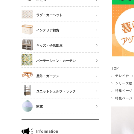
シングル
こたつ
ラグ・カーペット
セミダブル
こたつ布団
ダブル以上
正方形
インテリア雑貨
夏物布団
長方形
アクセサリーケース
冬物布団
キッズ・子供部屋
円形
照明・ライト
枕・抱き枕
キッチンマット
パーテーション・カーテン
コスメボックス
マットレス単品
玄関マット
TOP
ゴミ箱
カーテン・ブラインド
テレビ台
屋外・ガーデン
傘立て
シリーズ物
収納雑貨
特集ページ
ユニットシェルフ・ラック
特集ページ
玄関雑貨
ユニットシェルフWiLLシリーズ
家電
キッチン雑貨
ジュリオシリーズ
ミラー・ドレッサー
本立て・マガジンラック
Information