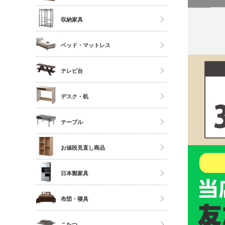
ソファ
ストッカー
ハイタイプ
収納家具
座椅子
ミドルタイプ
クローゼット・衣類ラック
ベッド・マットレス
ディスプレイラック
タンス・チェスト
カラーボックス
マットレス単品
テレビ台
サニタリー
シングル
多目的収納
ロータイプ
デスク・机
セミダブル
伸縮・変形・コーナー
ダブル以上
デスク
テーブル
すのこベッド
サイドチェスト
ダイニングテーブル
お値段見直し商品
センターテーブル
日本製家具
サイドテーブル
ダイニングセット
布団・寝具
ベッドフレーム
こたつ