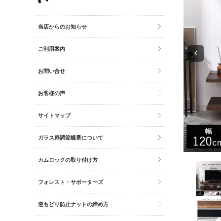
その他雑貨
トイレマット・グッズ
当店からのお知らせ
時計
ご利用案内
バッグ
財布
お問い合せ
お客様の声
サイトマップ
ガラス扉調節蝶番について
カムロックの取り付け方
フォレスト・サポーターズ
逆もどり防止ナットの締め方