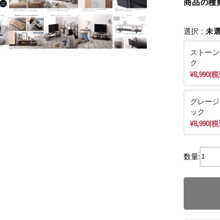
商品の種
選択：
未
ストーン
ク
¥8,990(
グレージ
ック
¥8,990(
数量: