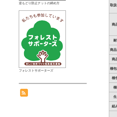
逆もどり防止ナットの締め方
取扱
商
耐
商品
商
梱包
フォレストサポーターズ
梱
梱
生
組