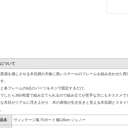
品について
の質感を感じさせる木目調の天板に黒いスチールのフレームを組み合わせた西
ます。
板と各フレームの6点のパーツをネジで固定するだけ。
人でしたら20分程度で組み立てられるので組み立てが苦手な方にもオススメで
質な木目がリアルに浮き上がり、木の表情が生き生きと見える木目調とスタイ
す。
品名
ヴィンテージ風 TVボード 幅120cm ジュノー