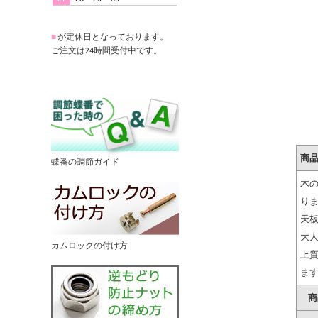
■
が定休日となっております。
ご注文は24時間受付中です。
商
蝶番の調節ガイド
木
り
天
大
カムロックの付け方
上
ま
商