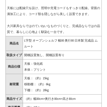
天板には配線穴を設け、照明や充電コードもすっきり配線。背面の
溝加工により、コード類を隠しながら美しく設置できます。
大川家具ならではのていねいなものづくりと、完成品ならではの品
質で、暮らしに心地よく馴染む一台です。
L字型 オープンシェルフ 幅80 奥行80 日本製 完成品 ム
商品名
ルート
取扱タイプ
開梱設置無し、開梱設置有り
天板：強化紙
商品仕様
本体：プリント
天板：（約）15kg
耐荷重
移動棚：（約）6kg
下棚：（約）20kg
商品サイズ
（約）幅80cm×奥行き80cm×高さ80cm