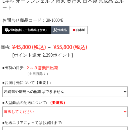
L字型 オープンシェルフ 幅80 奥行80 日本製 完成品 ムル
ート
お問合せ商品コード：29-100043
送料無料（一部地域は別途）
完成品
日本製
¥45,800
(税込)
～
¥55,800
(税込)
価格:
[ポイント還元 2,290ポイント]
■出荷の目安:
２～３営業日
出荷
（土日祝除く）
■お届け先について【重要】:
■大型商品の配送について:
（要選択）
■配送エリアによってはお届けまで: