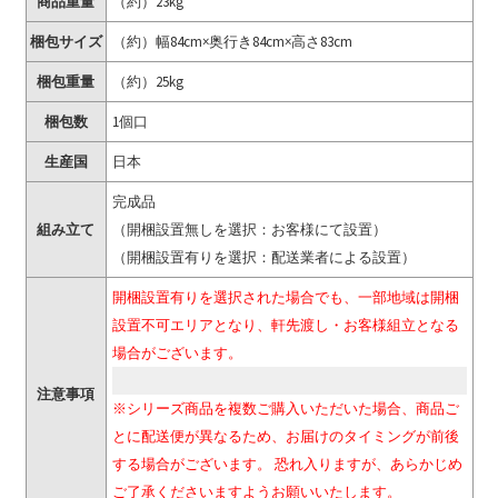
商品重量
（約）23kg
梱包サイズ
（約）幅84cm×奥行き84cm×高さ83cm
梱包重量
（約）25kg
梱包数
1個口
生産国
日本
完成品
組み立て
（開梱設置無しを選択：お客様にて設置）
（開梱設置有りを選択：配送業者による設置）
開梱設置有りを選択された場合でも、一部地域は開梱
設置不可エリアとなり、軒先渡し・お客様組立となる
場合がございます。
注意事項
※シリーズ商品を複数ご購入いただいた場合、商品ご
とに配送便が異なるため、お届けのタイミングが前後
する場合がございます。 恐れ入りますが、あらかじめ
ご了承くださいますようお願いいたします。