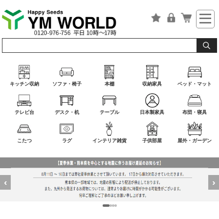
キッチン収納
ソファ・椅子
本棚
収納家具
ベッド・マット
テレビ台
デスク・机
テーブル
日本製家具
布団・寝具
こたつ
ラグ
インテリア雑貨
子供部屋
屋外・ガーデン
‹
›