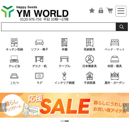
キッチン収納
ソファ・椅子
本棚
収納家具
ベッド・マット
テレビ台
デスク・机
テーブル
日本製家具
布団・寝具
こたつ
ラグ
インテリア雑貨
子供部屋
屋外・ガーデン
‹
›