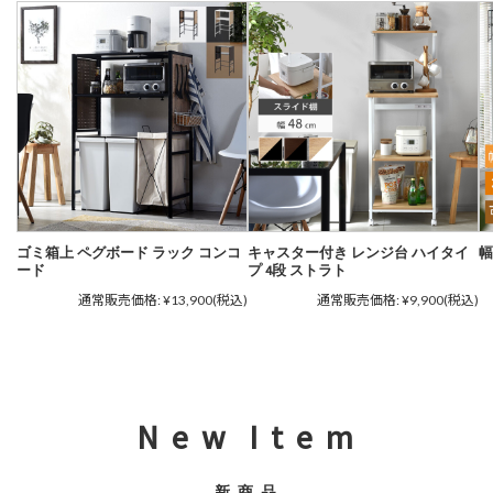
ゴミ箱上 ペグボード ラック コンコ
キャスター付き レンジ台 ハイタイ
幅
ード
プ 4段 ストラト
通常販売価格:
¥13,900
(税込)
通常販売価格:
¥9,900
(税込)
N e w I t e m
新 商 品