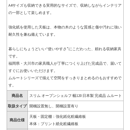
A4サイズも収納できる実用的なサイズで、収納しながらインテリア
の一部として楽しめます。
強化紙を使用した天板は、本物の木のような質感と傷や汚れに強い
耐久性を兼ね備えています。
暮らしにちょうどいい“使いやすさ”にこだわった、頼れる収納家具
です。
福岡県・大川市の家具職人が丁寧につくり上げた完成品で、届いて
すぐにお使いいただけます。
ムルートシリーズで揃えて空間をすっきりまとめるのもおすすめで
す。
商品名
スリム オープンシェルフ 幅120 日本製 完成品 ムルート
取扱タイプ
開梱設置無し、開梱設置有り
天板・固定棚：強化紙化粧繊維板
商品仕様
本体：プリント紙化粧繊維板