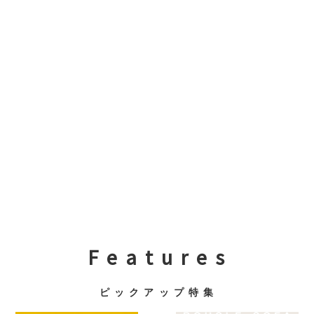
F e a t u r e s
ピ ッ ク ア ッ プ 特 集