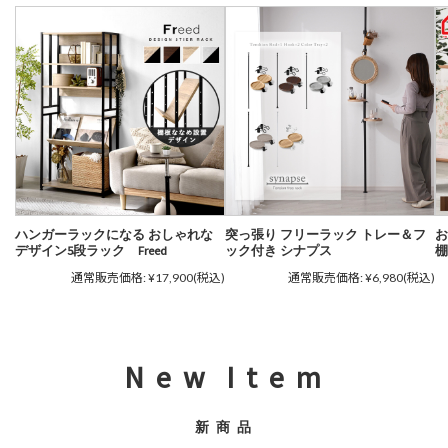
ハンガーラックになる おしゃれな
突っ張り フリーラック トレー＆フ
お
デザイン5段ラック Freed
ック付き シナプス
棚
通常販売価格:
¥17,900
(税込)
通常販売価格:
¥6,980
(税込)
N e w I t e m
新 商 品