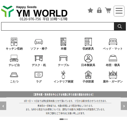
キッチン収納
ソファ・椅子
本棚
収納家具
ベッド・マット
テレビ台
デスク・机
テーブル
日本製家具
布団・寝具
こたつ
ラグ
インテリア雑貨
子供部屋
屋外・ガーデン
‹
›