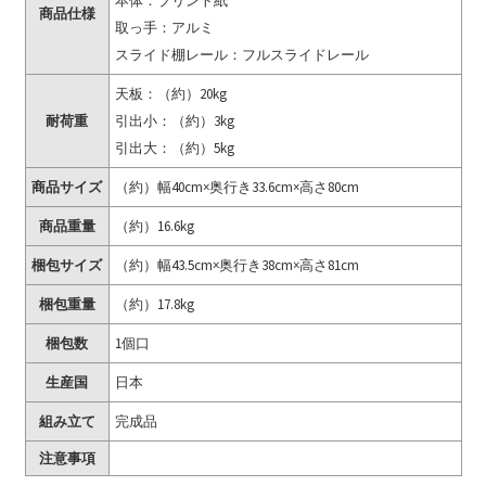
本体：プリント紙
商品仕様
取っ手：アルミ
スライド棚レール：フルスライドレール
天板：（約）20kg
耐荷重
引出小：（約）3kg
引出大：（約）5kg
商品サイズ
（約）幅40cm×奥行き33.6cm×高さ80cm
商品重量
（約）16.6kg
梱包サイズ
（約）幅43.5cm×奥行き38cm×高さ81cm
梱包重量
（約）17.8kg
梱包数
1個口
生産国
日本
組み立て
完成品
注意事項