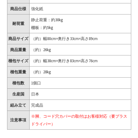
商品仕様
強化紙
静止荷重：約30kg
耐荷重
棚板：約5kg
商品サイズ
（約）幅80cm×奥行き33cm×高さ89cm
商品重量
（約）26kg
梱包サイズ
（約）幅38cm×奥行き83cm×高さ76cm
梱包重量
（約）28kg
梱包数
1個口
生産国
日本
組み立て
完成品
※脚、コード穴カバーの取付はお客様対応（要プラス
注意事項
ドライバー）