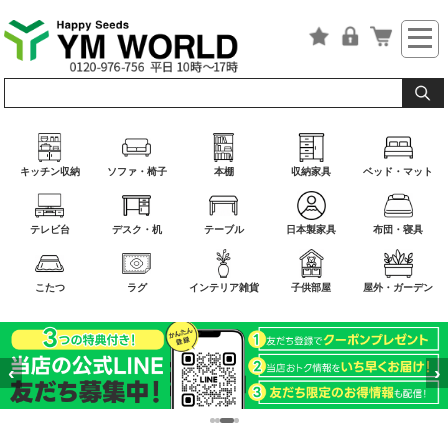
キッチン収納
ソファ・椅子
本棚
収納家具
ベッド・マット
テレビ台
デスク・机
テーブル
日本製家具
布団・寝具
こたつ
ラグ
インテリア雑貨
子供部屋
屋外・ガーデン
‹
›