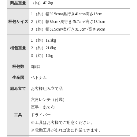
商品重量
（約）47.2kg
1.（約）幅90.5cm×奥行き41cm×高さ15cm
梱包サイズ
2.（約）幅95cm×奥行き45.7cm×高さ13.1cm
3.（約）幅63.5cm×奥行き31.5cm×高さ20cm
1.（約）17.3kg
梱包重量
2.（約）21.8kg
3.（約）12kg
梱包数
3個口
生産国
ベトナム
組み立て
お客様組み立て品
六角レンチ（付属）
軍手・あて布
工具
ドライバー
※工具はお客様でご用意ください。
※電動工具があれば楽に作業できます。