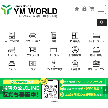
キッチン収納
ソファ・椅子
本棚
収納家具
ベッド・マット
テレビ台
デスク・机
テーブル
日本製家具
布団・寝具
こたつ
ラグ
インテリア雑貨
子供部屋
屋外・ガーデン
‹
›