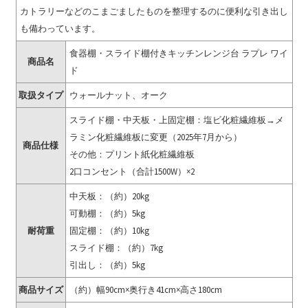
カトラリーなどのこまごましたものを整理するのに便利な引き出し
も備わっています。
食器棚・スライド棚付きキッチンレンジ台 ラプレ ワイ
商品名
ド
取扱タイプ
ウォールナット、オーク
スライド棚・中天板・上固定棚：塩ビ化粧繊維板→メ
ラミン化粧繊維板に変更（2025年7月から）
商品仕様
その他：プリント紙化粧繊維板
2口コンセント（合計1500W）×2
中天板：（約）20kg
可動棚：（約）5kg
耐荷重
固定棚：（約）10kg
スライド棚：（約）7kg
引出し：（約）5kg
商品サイズ
（約）幅90cm×奥行き41cm×高さ180cm