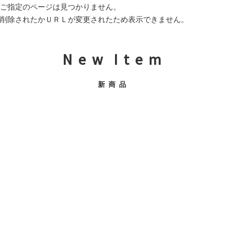
ご指定のページは見つかりません。
削除されたかＵＲＬが変更されたため表示できません。
N e w I t e m
新 商 品