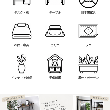
デスク・机
テーブル
日本製家具
布団・寝具
こたつ
ラグ
インテリア雑貨
子供部屋
屋外・ガーデン