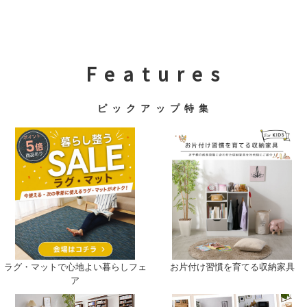
F e a t u r e s
ピ ッ ク ア ッ プ 特 集
ラグ・マットで心地よい暮らしフェ
お片付け習慣を育てる収納家具
ア