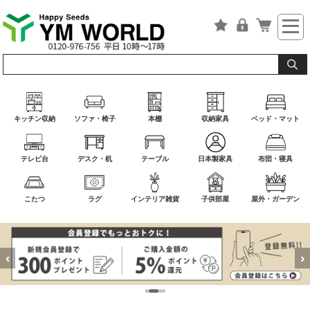
キッチン収納
ソファ・椅子
本棚
収納家具
ベッド・マット
テレビ台
デスク・机
テーブル
日本製家具
布団・寝具
こたつ
ラグ
インテリア雑貨
子供部屋
屋外・ガーデン
‹
›