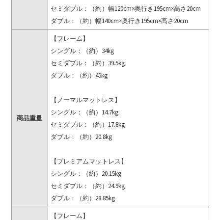
セミダブル：（約）幅120cm×奥行き195cm×高さ20cm
ダブル：（約）幅140cm×奥行き195cm×高さ20cm
【フレーム】
シングル：（約）34kg
セミダブル：（約）39.5kg
ダブル：（約）45kg
【ノーマルマットレス】
シングル：（約）14.7kg
商品重量
セミダブル：（約）17.8kg
ダブル：（約）20.8kg
【プレミアムマットレス】
シングル：（約）20.15kg
セミダブル：（約）24.9kg
ダブル：（約）28.85kg
【フレーム】