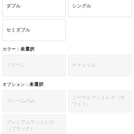
ダブル
シングル
セミダブル
カラー：
未選択
ブラウン
ナチュラル
オプション：
未選択
ノーマルマットレス（ホ
フレームのみ
ワイト）
プレミアムマットレス
（ブラック）