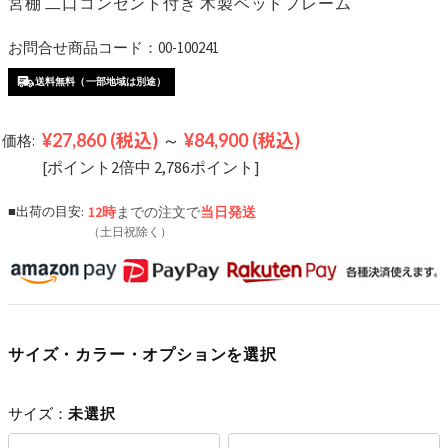
宮棚 二口コンセント付き 木製ベッドフレーム
お問合せ商品コード：00-100241
送料無料（一部地域は別途）
¥27,860
(税込)
～
¥84,900
(税込)
価格:
[ポイント2倍中 2,786ポイント]
■出荷の目安:
12時
までの注文で
当日発送
（土日祝除く）
サイズ・カラー・オプションを選択
サイズ：
未選択