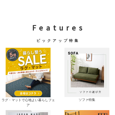
F e a t u r e s
ピ ッ ク ア ッ プ 特 集
ソファ特集
ラグ・マットで心地よい暮らしフェ
ア