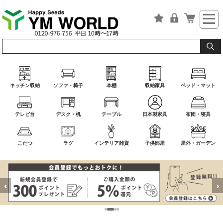
キッチン収納
ソファ・椅子
本棚
収納家具
ベッド・マット
テレビ台
デスク・机
テーブル
日本製家具
布団・寝具
こたつ
ラグ
インテリア雑貨
子供部屋
屋外・ガーデン
‹
›