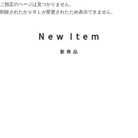
ご指定のページは見つかりません。
削除されたかＵＲＬが変更されたため表示できません。
N e w I t e m
新 商 品