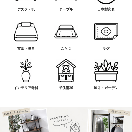
デスク・机
テーブル
日本製家具
布団・寝具
こたつ
ラグ
インテリア雑貨
子供部屋
屋外・ガーデン