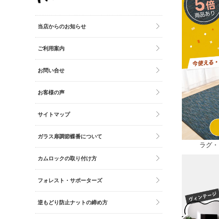
その他雑貨
トイレマット・グッズ
当店からのお知らせ
時計
ご利用案内
バッグ
財布
お問い合せ
お客様の声
サイトマップ
ガラス扉調節蝶番について
ラグ・
カムロックの取り付け方
フォレスト・サポーターズ
逆もどり防止ナットの締め方