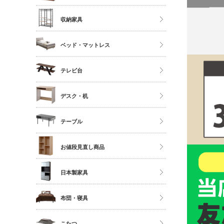
ソファ
ストッカー
ハイタイプ
収納家具
座椅子
ミドルタイプ
クローゼット・衣類ラック
ベッド・マットレス
ディスプレイラック
タンス・チェスト
カラーボックス
マットレス単品
テレビ台
サニタリー
シングル
多目的収納
ロータイプ
デスク・机
セミダブル
伸縮・変形・コーナー
ダブル以上
デスク
テーブル
すのこベッド
サイドチェスト
ダイニングテーブル
お値段見直し商品
センターテーブル
日本製家具
サイドテーブル
ダイニングセット
布団・寝具
ベッドフレーム
こたつ