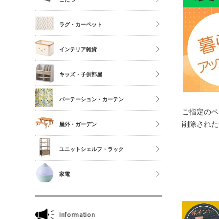
シングル
こたつ
ラグ・カーペット
セミダブル
こたつ布団
ダブル以上
正方形
インテリア雑貨
夏物布団
長方形
アクセサリーケース
冬物布団
キッズ・子供部屋
円形
照明・ライト
枕・抱き枕
キッチンマット
パーテーション・カーテン
コスメボックス
マットレス単品
玄関マット
ご指定のペ
ゴミ箱
カーテン・ブラインド
削除された
屋外・ガーデン
傘立て
収納雑貨
ユニットシェルフ・ラック
玄関雑貨
ユニットシェルフWiLLシリーズ
家電
キッチン雑貨
ジュリオシリーズ
ミラー・ドレッサー
本立て・マガジンラック
Information