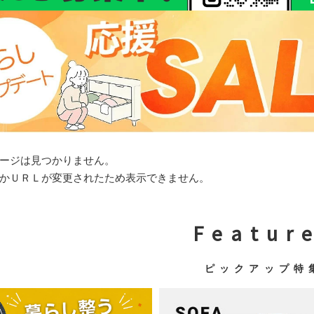
ージは見つかりません。
かＵＲＬが変更されたため表示できません。
F e a t u r e
ピ ッ ク ア ッ プ 特 