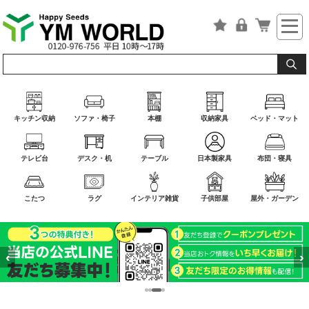
キッチン収納
ソファ・椅子
本棚
収納家具
ベッド・マット
テレビ台
デスク・机
テーブル
日本製家具
布団・寝具
こたつ
ラグ
インテリア雑貨
子供部屋
屋外・ガーデン
‹
›