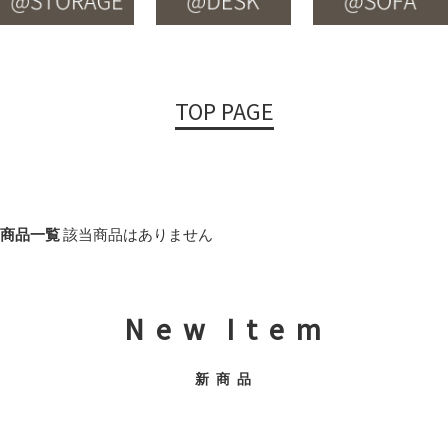
TOP PAGE
商品一覧
該当商品はありません
N e w I t e m
新 商 品