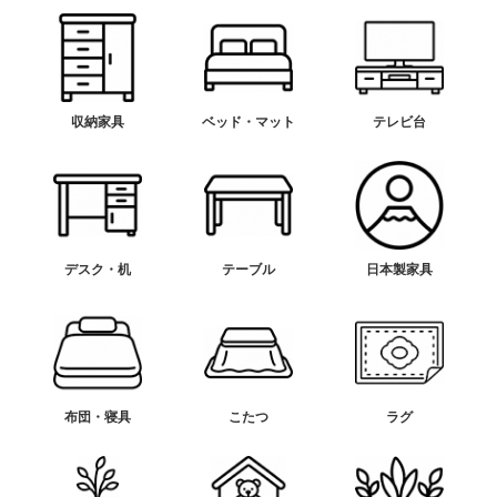
収納家具
ベッド・マット
テレビ台
デスク・机
テーブル
日本製家具
布団・寝具
こたつ
ラグ