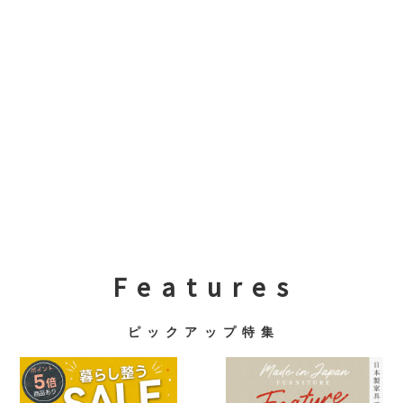
F e a t u r e s
ピ ッ ク ア ッ プ 特 集