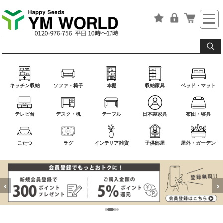
キッチン収納
ソファ・椅子
本棚
収納家具
ベッド・マット
テレビ台
デスク・机
テーブル
日本製家具
布団・寝具
こたつ
ラグ
インテリア雑貨
子供部屋
屋外・ガーデン
‹
›