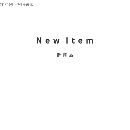
7件中1件～7件を表示
N e w I t e m
新 商 品