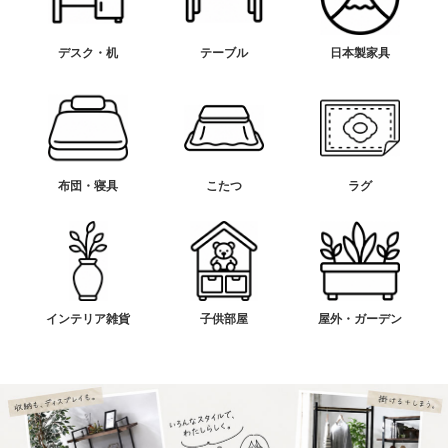
デスク・机
テーブル
日本製家具
布団・寝具
こたつ
ラグ
インテリア雑貨
子供部屋
屋外・ガーデン