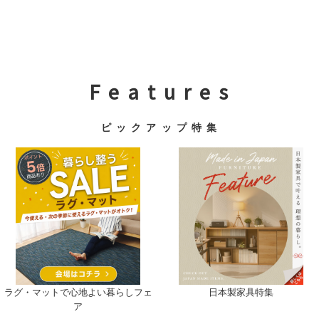
F e a t u r e s
ピ ッ ク ア ッ プ 特 集
ラグ・マットで心地よい暮らしフェ
日本製家具特集
ア