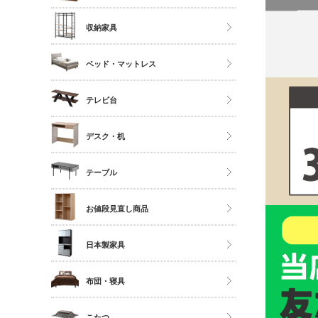
ソファ
ストッカー
ハイタイプ
収納家具
座椅子
ミドルタイプ
クローゼット・衣類ラック
ベッド・マットレス
ディスプレイラック
タンス・チェスト
カラーボックス
マットレス単品
テレビ台
サニタリー
シングル
多目的収納
ロータイプ
デスク・机
セミダブル
伸縮・変形・コーナー
ダブル以上
デスク
テーブル
すのこベッド
サイドチェスト
ダイニングテーブル
お値段見直し商品
センターテーブル
日本製家具
サイドテーブル
ダイニングセット
布団・寝具
ベッドフレーム
こたつ