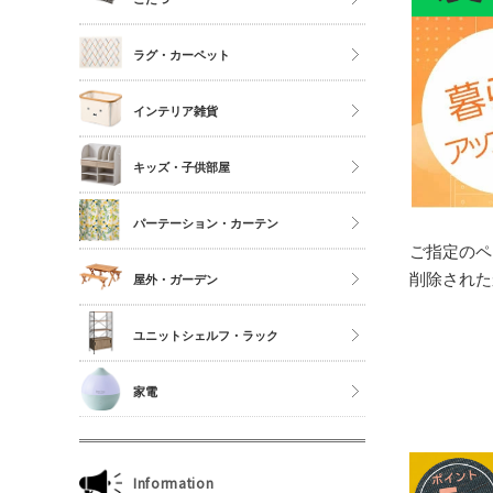
シングル
こたつ
ラグ・カーペット
セミダブル
こたつ布団
ダブル以上
正方形
インテリア雑貨
夏物布団
長方形
アクセサリーケース
冬物布団
キッズ・子供部屋
円形
照明・ライト
枕・抱き枕
キッチンマット
パーテーション・カーテン
コスメボックス
マットレス単品
玄関マット
ご指定のペ
ゴミ箱
カーテン・ブラインド
削除された
屋外・ガーデン
傘立て
収納雑貨
ユニットシェルフ・ラック
玄関雑貨
ユニットシェルフWiLLシリーズ
家電
キッチン雑貨
ジュリオシリーズ
ミラー・ドレッサー
本立て・マガジンラック
Information