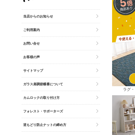
その他雑貨
トイレマット・グッズ
当店からのお知らせ
時計
ご利用案内
バッグ
財布
お問い合せ
お客様の声
サイトマップ
ガラス扉調節蝶番について
ラグ・
カムロックの取り付け方
フォレスト・サポーターズ
逆もどり防止ナットの締め方