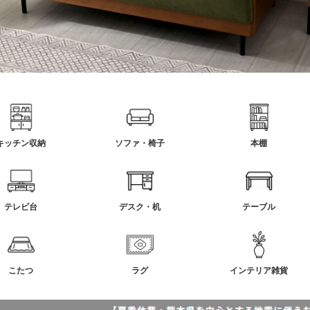
キッチン収納
ソファ・椅子
本棚
テレビ台
デスク・机
テーブル
こたつ
ラグ
インテリア雑貨