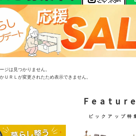
ージは見つかりません。
かＵＲＬが変更されたため表示できません。
F e a t u r e
ピ ッ ク ア ッ プ 特 