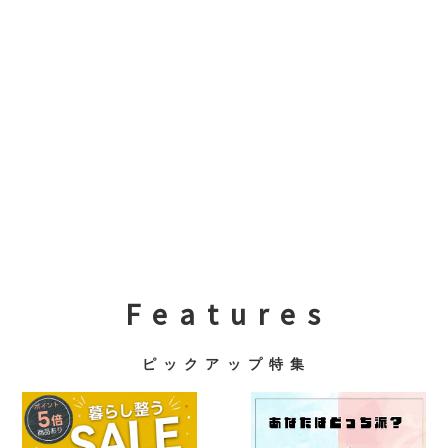
F e a t u r e s
ピ ッ ク ア ッ プ 特 集