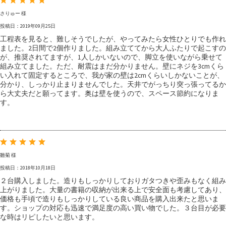
さりゅー 様
投稿日：2019年09月25日
工程表を見ると、難しそうでしたが、やってみたら女性ひとりでも作れ
ました。2日間で2個作りました。組み立ててから大人ふたりで起こすの
が、推奨されてますが、1人しかいないので、脚立を使いながら乗せて
組み立てました。ただ、耐震はまだ分かりません。壁にネジを3cmくら
い入れて固定するところで、我が家の壁は2cmくらいしかないことが、
分かり、しっかり止まりませんでした。天井でがっちり突っ張ってるか
ら大丈夫だと願ってます。奥は壁を使うので、スペース節約になりま
す。
雛菊 様
投稿日：2018年10月18日
２台購入しました。造りもしっかりしておりガタつきや歪みもなく組み
上がりました。大量の書籍の収納が出来る上で安全面も考慮してあり、
価格も手頃で造りもしっかりしている良い商品を購入出来たと思いま
す。ショップの対応も迅速で満足度の高い買い物でした。３台目が必要
な時はリピしたいと思います。