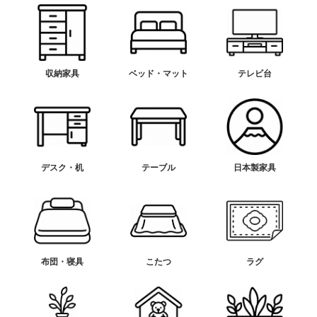
収納家具
ベッド・マット
テレビ台
デスク・机
テーブル
日本製家具
布団・寝具
こたつ
ラグ