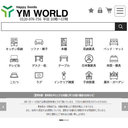
キッチン収納
ソファ・椅子
本棚
収納家具
ベッド・マット
テレビ台
デスク・机
テーブル
日本製家具
布団・寝具
こたつ
ラグ
インテリア雑貨
子供部屋
屋外・ガーデン
‹
›