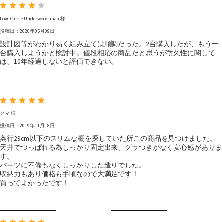
Love Carrie Underwood man 様
投稿日：2020年05月09日
設計図等がわかり易く組み立ては順調だった。2台購入したが、もう一
台購入しようかと検討中。値段相応の商品だと思うが耐久性に関して
は、10年経過しないと評価できない。
クマ 様
投稿日：2019年11月18日
奥行29cm以下のスリムな棚を探していた所この商品を見つけました。
天井でつっぱれる為しっかり固定出来、グラつきがなく安心感がありま
す。
パーツに不備もなくしっかりした造りでした。
収納力もあり価格も手頃なので大満足です！
買ってよかったです！