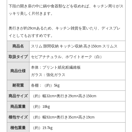
下段の開き扉の中に鍋や食器類などを収めれば、キッチン周りがス
ッキリ美しく片付きます。
奥行きが約29cmあるため、キッチン雑貨を置いたり、ディスプレ
イとしてもおすすめです。
商品名
スリム 隙間収納 キッチン収納 高さ150cm スリムス
取扱タイプ
セピアナチュラル、ホワイトオーク（白）
本体：プリント紙化粧繊維板
商品仕様
ガラス：強化ガラス
耐荷重
各棚：（約）5kg
商品サイズ
（約）幅32cm×奥行き29cm×高さ150cm
商品重量
（約）18kg
梱包サイズ
（約）幅92cm×奥行き35cm×高さ19cm
梱包重量
（約）19.7kg