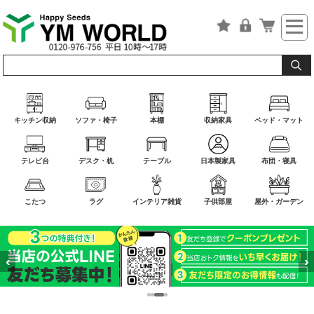
キッチン収納
ソファ・椅子
本棚
収納家具
ベッド・マット
テレビ台
デスク・机
テーブル
日本製家具
布団・寝具
こたつ
ラグ
インテリア雑貨
子供部屋
屋外・ガーデン
‹
›