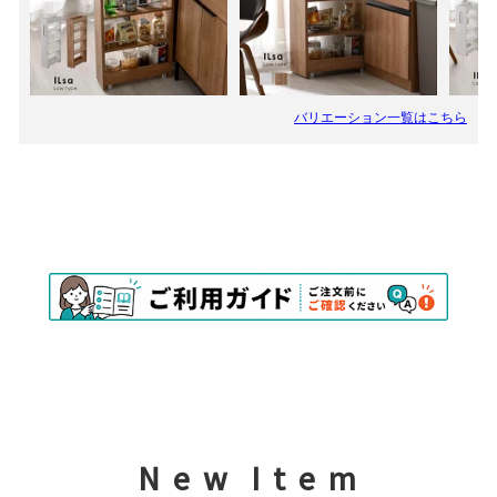
N e w I t e m