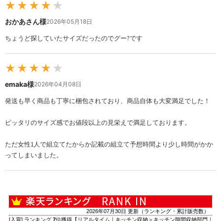
★
★
★
★
★
おかあさん様
2026年05月18日
ちょうど探していたサイズだったのでグー?です
★
★
★
★
★
emaka様
2026年04月08日
発送も早く商品も丁寧に梱包されており、商品自体も大変満足でした！
ピッタリのサイズ感でお値段以上の見栄えで満足しております。
ただ女性1人で組立てたからか記載の組立て予想時間より少し時間がかか
ってしまいました。