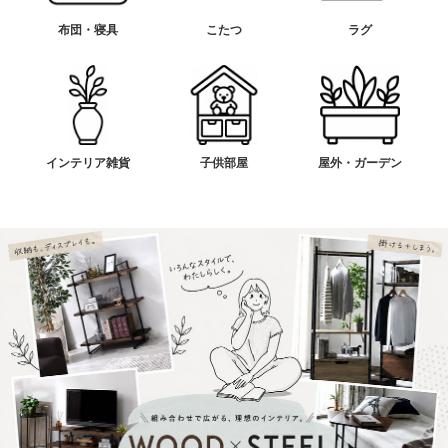
布団・寝具
こたつ
ラグ
インテリア雑貨
子供部屋
屋外・ガーデン