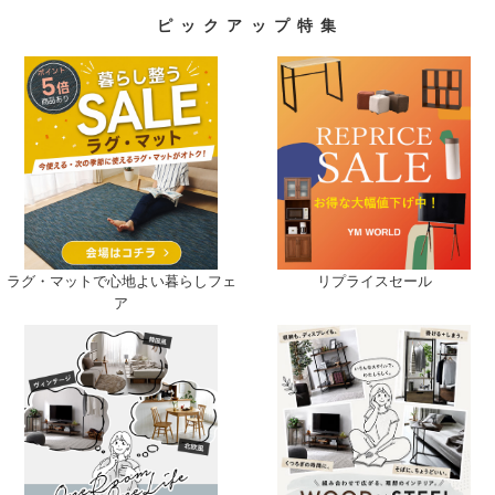
ピ ッ ク ア ッ プ 特 集
ラグ・マットで心地よい暮らしフェ
リプライスセール
ア