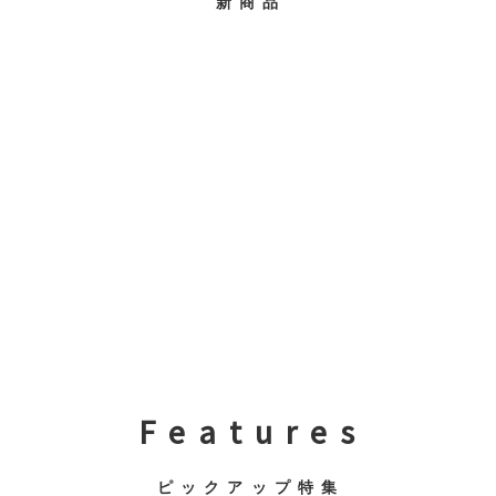
新 商 品
F e a t u r e s
ピ ッ ク ア ッ プ 特 集