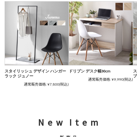
スタイリッシュ デザイン ハンガー
ドリブン デスク幅90cm
ス
ラック ジュノー
プ
通常販売価格:
¥9,990
(税込)
通常販売価格:
¥7,800
(税込)
N e w I t e m