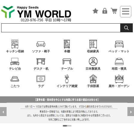
キッチン収納
ソファ・椅子
本棚
収納家具
ベッド・マット
テレビ台
デスク・机
テーブル
日本製家具
布団・寝具
こたつ
ラグ
インテリア雑貨
子供部屋
屋外・ガーデン
‹
›