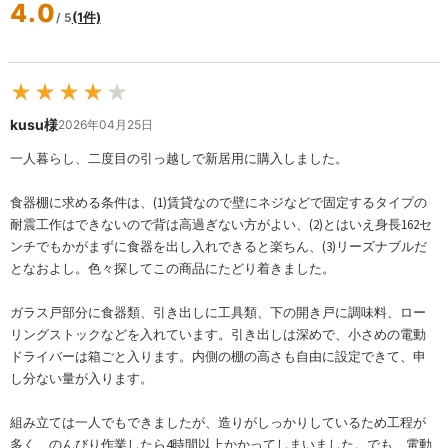
4.0
(1件)
/ 5
★
★
★
★
★
kusu様
2026年04月25日
一人暮らし、二度目の引っ越しで新居用に購入しました。
食器棚に求める条件は、(1)賃貸なので壁にネジなどで固定するタイプの
耐震工作はできないので背は高過ぎない方がよい、(2)とはいえ身長162セ
ンチでもかがまずに食器を出し入れできると楽ちん、(3)リーズナブルだ
となおよし。色々探してこの商品にたどり着きました。
ガラス戸部分に食器類、引き出しに工具類、下の開き戸に調味料、ロー
リングストックなどを入れています。引き出しは深めで、小さめの電動
ドライバーは箱ごと入ります。内側の棚の高さも自由に設定できて、申
し分ない量が入ります。
組み立ては一人でもできましたが、造りがしっかりしているため工程が
多く、のんびり作業したら4時間以上かかってしまいました。でも、電動