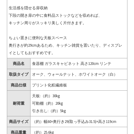
生活感を隠せる扉収納
下段の開き扉の中に食料品ストックなどを収めれば、
キッチン周りがスッキリ美しく片付きます。
ちょい置きに便利な天板スペース
奥行きが約29cmあるため、キッチン雑貨を置いたり、ディスプレ
イとしてもおすすめです。
商品名
食器棚 ガラスキャビネット 高さ120cm リンテ
取扱タイプ
オーク、ウォールナット、ホワイトオーク（白）
商品仕様
プリント化粧繊維板
天板:（約）30kg
耐荷重
可動棚（約）20kg
引き出し:（約）5kg
商品サイズ
（約）幅60×奥行き29(取っ手込み31.5)×高さ119cm
商品重量
（約）25.6kg