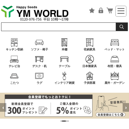
キッチン収納
ソファ・椅子
本棚
収納家具
ベッド・マット
テレビ台
デスク・机
テーブル
日本製家具
布団・寝具
こたつ
ラグ
インテリア雑貨
子供部屋
屋外・ガーデン
‹
›