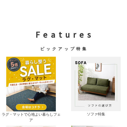
F e a t u r e s
ピ ッ ク ア ッ プ 特 集
ソファ特集
ラグ・マットで心地よい暮らしフェ
ア