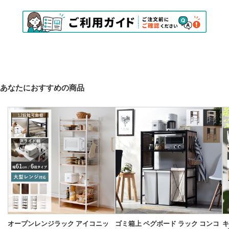
あなたにおすすめの商品
オープンレンジラック アイコニッ
ゴミ箱上 ペグボード ラック コンコ
キ