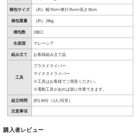
梱包サイズ
（約）幅70cm×奥行35cm×高さ30cm
梱包重量
（約）28kg
梱包数
1個口
生産国
マレーシア
組み立て
お客様組み立て品
プラスドライバー
マイナスドライバー
工具
※工具はお客様でご用意ください。
※電動工具があれば楽に作業できます。
組立時間
(約) 60分（2人/目安）
注意事項
購入者レビュー