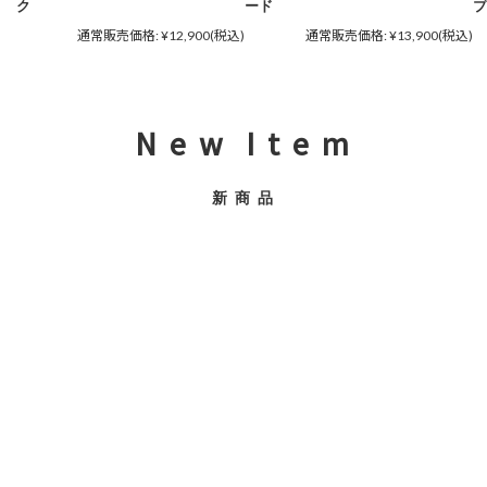
ク
ード
プ
通常販売価格:
¥12,900
(税込)
通常販売価格:
¥13,900
(税込)
N e w I t e m
新 商 品