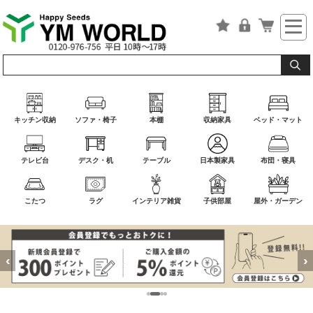
キッチン収納
ソファ・椅子
本棚
収納家具
ベッド・マット
テレビ台
デスク・机
テーブル
日本製家具
布団・寝具
こたつ
ラグ
インテリア雑貨
子供部屋
屋外・ガーデン
‹
›