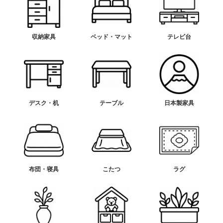
収納家具
ベッド・マット
テレビ台
デスク・机
テーブル
日本製家具
布団・寝具
こたつ
ラグ