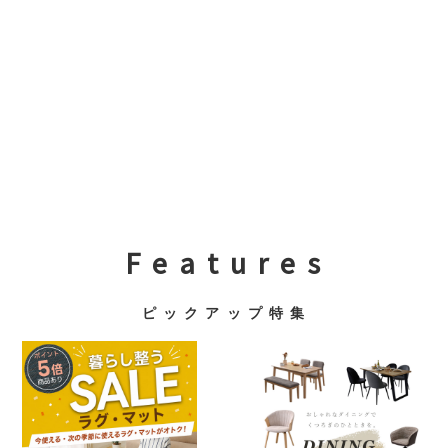
F e a t u r e s
ピ ッ ク ア ッ プ 特 集