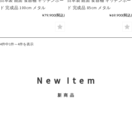
日本製 鏡面 食器棚 キッチンボー
日本製 鏡面 食器棚 キッチンボー
ド 完成品 100cm メタル
ド 完成品 85cm メタル
¥79,900
(税込)
¥69,900
(税込)
4件中1件～4件を表示
N e w I t e m
新 商 品