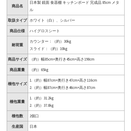
日本製 鏡面 食器棚 キッチンボード 完成品 85cm メタ
商品名
ル
取扱タイプ
ホワイト（白）、シルバー
商品仕様
ハイグロスシート
カウンター：（約）30kg
耐荷重
スライド：（約）10kg
商品サイズ
（約）幅85cm×奥行き45cm×高さ198cm
商品重量
（約）65kg
1.（約）幅87cm×奥行き47cm×高さ116cm
梱包サイズ
2.（約）幅87cm×奥行き46cm×高さ87cm
1.（約）31.2kg
梱包重量
2.（約）37.8kg
梱包数
2個口
生産国
日本