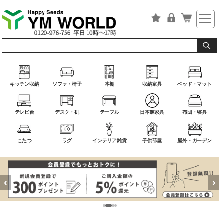
キッチン収納
ソファ・椅子
本棚
収納家具
ベッド・マット
テレビ台
デスク・机
テーブル
日本製家具
布団・寝具
こたつ
ラグ
インテリア雑貨
子供部屋
屋外・ガーデン
‹
›