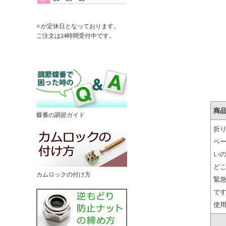
■
が定休日となっております。
ご注文は24時間受付中です。
商
蝶番の調節ガイド
折
ベ
い
ど
カムロックの付け方
緊
で
使