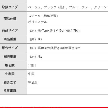
取扱タイプ
ベージュ、ブラック（黒）、ブルー、グレー、グリーン
スチール（粉体塗装）
商品仕様
ポリエステル
商品サイズ
（約）幅47cm×奥行き45cm×高さ79cm
商品重量
（約）4kg
梱包サイズ
（約）幅100cm×奥行き49cm×高さ8cm
梱包重量
（約）4kg
梱包数
1個口
生産国
中国
組み立て
完成品
注意事項