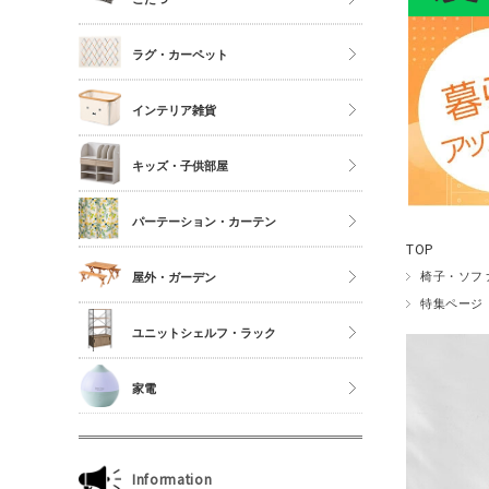
シングル
こたつ
ラグ・カーペット
セミダブル
こたつ布団
ダブル以上
正方形
インテリア雑貨
夏物布団
長方形
アクセサリーケース
冬物布団
キッズ・子供部屋
円形
照明・ライト
枕・抱き枕
キッチンマット
パーテーション・カーテン
コスメボックス
マットレス単品
玄関マット
TOP
ゴミ箱
カーテン・ブラインド
椅子・ソフ
屋外・ガーデン
傘立て
特集ページ
収納雑貨
ユニットシェルフ・ラック
玄関雑貨
ユニットシェルフWiLLシリーズ
家電
キッチン雑貨
ジュリオシリーズ
ミラー・ドレッサー
本立て・マガジンラック
Information