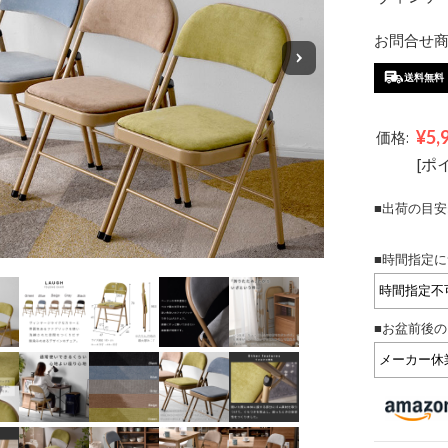
お問合せ商品
送料無料
¥5,
価格:
[ポ
■出荷の目安
■時間指定に
■お盆前後の