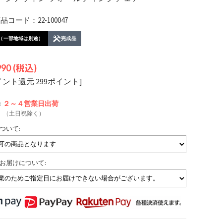
コード：22-100047
（一部地域は別途）
完成品
990
(税込)
イント還元 299ポイント]
:
２～４営業日
出荷
（土日祝除く）
ついて:
お届けについて: