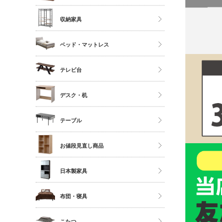
ソファ
ストッカー
ハイタイプ
収納家具
座椅子
ミドルタイプ
クローゼット・衣類ラック
ベッド・マットレス
ディスプレイラック
タンス・チェスト
カラーボックス
マットレス単品
テレビ台
サニタリー
シングル
多目的収納
ロータイプ
デスク・机
セミダブル
伸縮・変形・コーナー
ダブル以上
デスク
テーブル
すのこベッド
サイドチェスト
ダイニングテーブル
お値段見直し商品
センターテーブル
日本製家具
サイドテーブル
ダイニングセット
布団・寝具
ベッドフレーム
こたつ