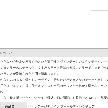
品について
りたたみや心地よい座り心地という実用性とヴィンテージのようなデザイン性
ージュカラーのスチールと、くすみカラーと呼ばれる淡いカラーで、まるでベ
のバランスが洗練された空間を演出します。
こかなじみのある、懐かしいデザイン。折りたたみチェアなのでサッと出して
急用だけではなく、常に使うオフィスや自宅のデスクと合わせて様々なシーン
すね。
用しない時は折りたたんでスッキリ収納。細い隙間にも収納できるので、邪魔
商品名
ヴィンテージデザイン フォールディングチェア