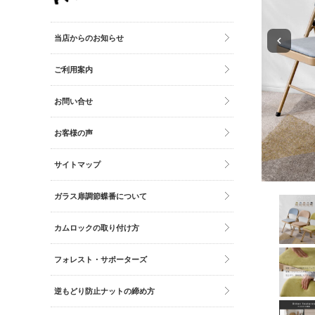
その他雑貨
トイレマット・グッズ
当店からのお知らせ
時計
ご利用案内
バッグ
財布
お問い合せ
お客様の声
サイトマップ
ガラス扉調節蝶番について
カムロックの取り付け方
フォレスト・サポーターズ
逆もどり防止ナットの締め方