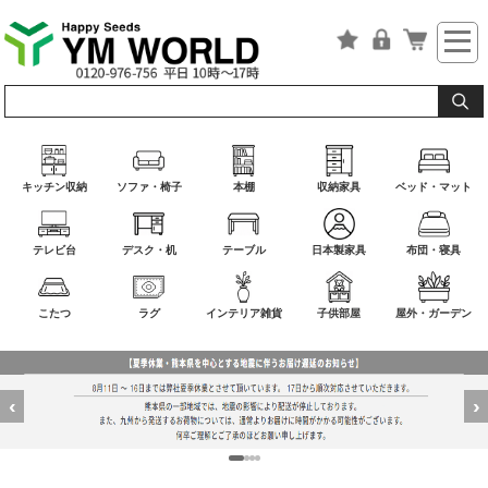
キッチン収納
ソファ・椅子
本棚
収納家具
ベッド・マット
テレビ台
デスク・机
テーブル
日本製家具
布団・寝具
こたつ
ラグ
インテリア雑貨
子供部屋
屋外・ガーデン
‹
›