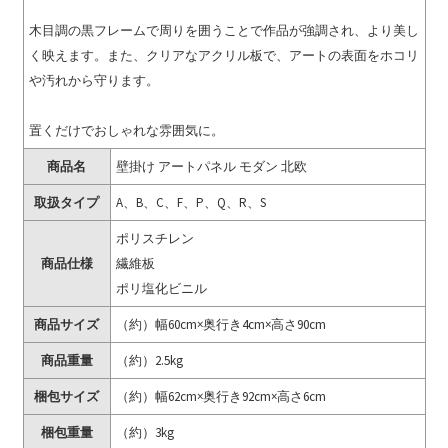
木目調の黒フレームで周りを囲うことで作品が強調され、より美し
く映えます。また、クリアなアクリル板で、アートの表面をホコリ
や汚れから守ります。
置くだけでおしゃれな雰囲気に。
商品名
壁掛け アートパネル モダン 北欧
取扱タイプ
A、B、C、F、P、Q、R、S
ポリスチレン
商品仕様
繊維板
ポリ塩化ビニル
商品サイズ
（約）幅60cm×奥行き4cm×高さ90cm
商品重量
（約）2.5kg
梱包サイズ
（約）幅62cm×奥行き92cm×高さ6cm
梱包重量
（約）3kg