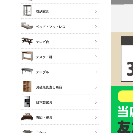
ソファ
ストッカー
ハイタイプ
収納家具
座椅子
ミドルタイプ
クローゼット・衣類ラック
ベッド・マットレス
ディスプレイラック
タンス・チェスト
カラーボックス
マットレス単品
テレビ台
サニタリー
シングル
多目的収納
ロータイプ
デスク・机
セミダブル
伸縮・変形・コーナー
ダブル以上
デスク
テーブル
すのこベッド
サイドチェスト
ダイニングテーブル
お値段見直し商品
センターテーブル
日本製家具
サイドテーブル
ダイニングセット
布団・寝具
ベッドフレーム
こたつ