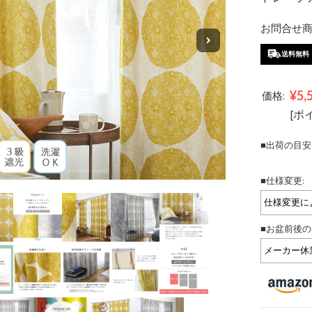
お問合せ商品
送料無料
¥5,
価格:
[ポ
■出荷の目安
■仕様変更:
■お盆前後の