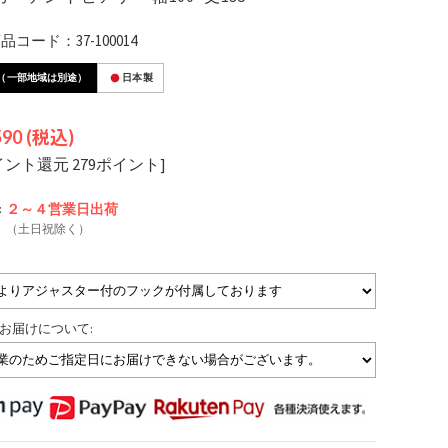
コード：37-100014
（一部地域は別途）
日本製
590
(税込)
イント還元 279ポイント]
:
２～４営業日
出荷
（土日祝除く）
お届けについて: