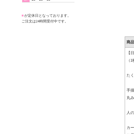
■
が定休日となっております。
ご注文は24時間受付中です。
商
【
（1
た
手
丸
人
カ