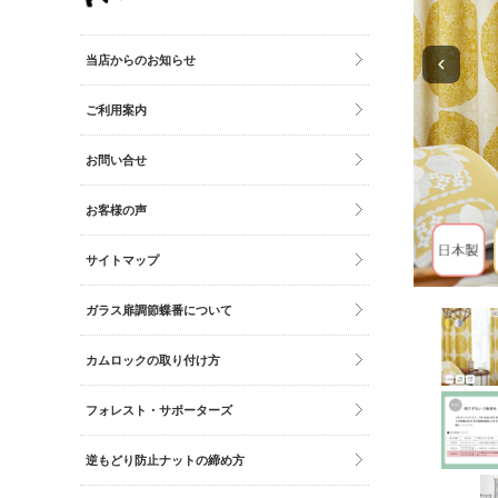
その他雑貨
トイレマット・グッズ
当店からのお知らせ
時計
ご利用案内
バッグ
財布
お問い合せ
お客様の声
サイトマップ
ガラス扉調節蝶番について
カムロックの取り付け方
フォレスト・サポーターズ
逆もどり防止ナットの締め方