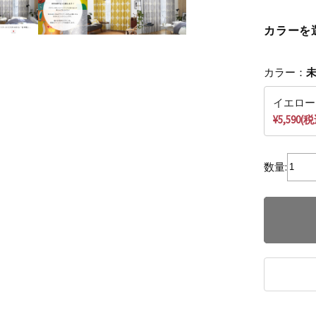
カラーを
カラー：
イエロー
¥5,590(
数量: