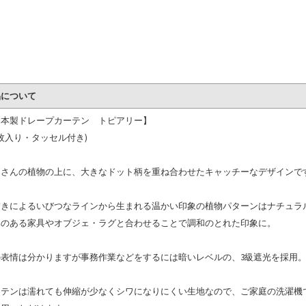
品について
日本製ドレープカーテン トピアリー】
枚入り・タッセル付き)
くさんの植物の上に、大きなドット柄を重ね合わせたキャッチーなデザインで
描きによるいびつなラインから生まれる温かい印象の植物パターンはナチュラ
みのある家具やオブジェ・ラグと合わせることで調和のとれた印象に。
の表情は分かりますが事務作業などをするには暗いレベルの、3級遮光を採用
ーテンは濡れても伸縮が少なくシワになりにくい生地なので、ご家庭の洗濯機