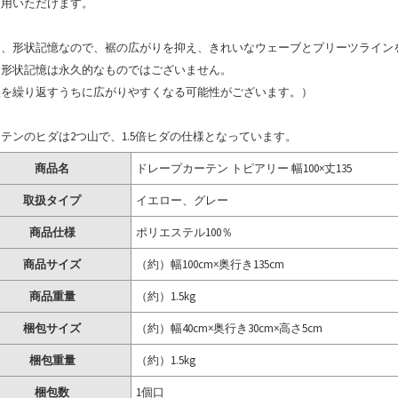
使用いただけます。
た、形状記憶なので、裾の広がりを抑え、きれいなウェーブとプリーツライン
※形状記憶は永久的なものではございません。
濯を繰り返すうちに広がりやすくなる可能性がございます。）
テンのヒダは2つ山で、1.5倍ヒダの仕様となっています。
商品名
ドレープカーテン トピアリー 幅100×丈135
取扱タイプ
イエロー、グレー
商品仕様
ポリエステル100％
商品サイズ
（約）幅100cm×奥行き135cm
商品重量
（約）1.5kg
梱包サイズ
（約）幅40cm×奥行き30cm×高さ5cm
梱包重量
（約）1.5kg
梱包数
1個口