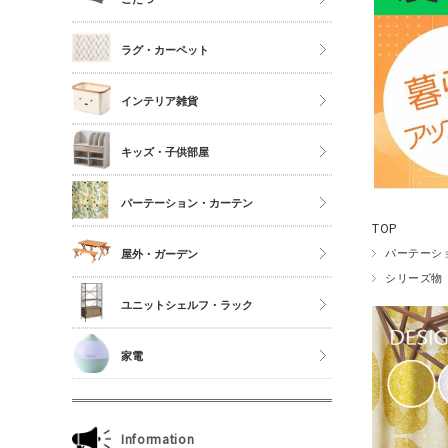
シングル
こたつ
ラグ・カーペット
セミダブル
こたつ布団
ダブル以上
正方形
インテリア雑貨
夏物布団
長方形
アクセサリーケース
冬物布団
キッズ・子供部屋
円形
照明・ライト
枕・抱き枕
キッチンマット
パーテーション・カーテン
コスメボックス
マットレス単品
玄関マット
TOP
ゴミ箱
カーテン・ブラインド
パーテーシ
屋外・ガーデン
傘立て
シリーズ物
収納雑貨
ユニットシェルフ・ラック
玄関雑貨
ユニットシェルフWiLLシリーズ
家電
キッチン雑貨
ジュリオシリーズ
ミラー・ドレッサー
本立て・マガジンラック
Information