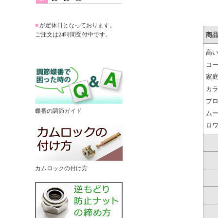
■
が定休日となっております。
商
ご注文は24時間受付中です。
高
コ
家
カ
ブ
蝶番の調節ガイド
ム
ロ
カムロックの付け方