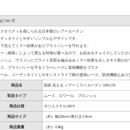
品について
いクオリティを感じられる日本製のシアーカーテン
ーディネイトしやすいシンプルなデザインです。
庭で洗えてミラー効果がありプライバシーを守れます。
ラー（模様）によって異なる特徴が選べるので、お好みをチョイスしてくださ
ロンシェ…ウラメンにブライト意図を編み込みミラー効果を出しオモテ面のが
ース…プライバシーを守るミラーレースに遮熱機能をプラス
ワール…コーディネイトしやすいストライプ柄の遮熱レース。防炎機能もあり
商品名
国産 洗える シアーミラーカーテン 100×176
取扱タイプ
ムース、ロワール、ブロンシェ
商品仕様
ポリエステル100％
商品サイズ
（約）幅100cm×奥行き176cm
商品重量
（約）0.8kg