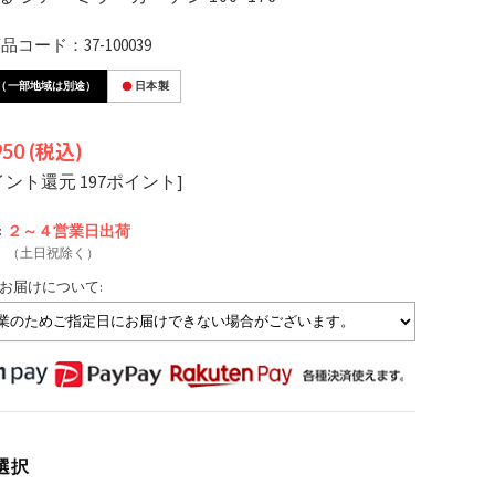
コード：37-100039
（一部地域は別途）
日本製
950
(税込)
イント還元 197ポイント]
:
２～４営業日
出荷
（土日祝除く）
お届けについて:
選択