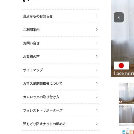
その他雑貨
トイレマット・グッズ
当店からのお知らせ
時計
ご利用案内
バッグ
財布
お問い合せ
お客様の声
サイトマップ
ガラス扉調節蝶番について
カムロックの取り付け方
フォレスト・サポーターズ
逆もどり防止ナットの締め方