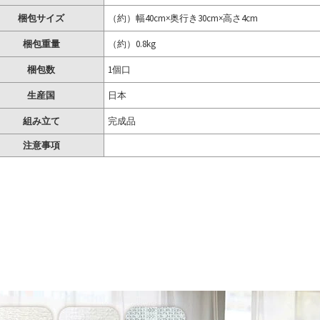
梱包サイズ
（約）幅40cm×奥行き30cm×高さ4cm
梱包重量
（約）0.8kg
梱包数
1個口
生産国
日本
組み立て
完成品
注意事項