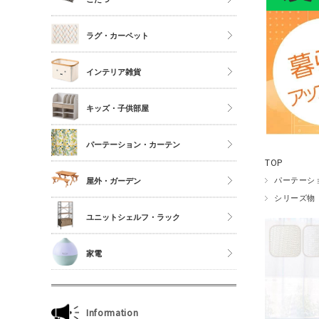
シングル
こたつ
ラグ・カーペット
セミダブル
こたつ布団
ダブル以上
正方形
インテリア雑貨
夏物布団
長方形
アクセサリーケース
冬物布団
キッズ・子供部屋
円形
照明・ライト
枕・抱き枕
キッチンマット
パーテーション・カーテン
コスメボックス
マットレス単品
玄関マット
TOP
ゴミ箱
カーテン・ブラインド
パーテーシ
屋外・ガーデン
傘立て
シリーズ物
収納雑貨
ユニットシェルフ・ラック
玄関雑貨
ユニットシェルフWiLLシリーズ
家電
キッチン雑貨
ジュリオシリーズ
ミラー・ドレッサー
本立て・マガジンラック
Information