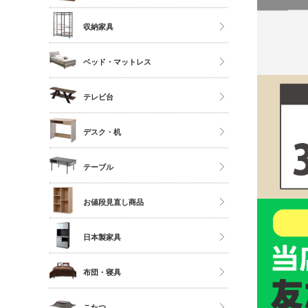
ソファ
ストッカー
ハイタイプ
収納家具
座椅子
ミドルタイプ
クローゼット・衣類ラック
ベッド・マットレス
ディスプレイラック
タンス・チェスト
カラーボックス
マットレス単品
テレビ台
サニタリー
シングル
多目的収納
ロータイプ
デスク・机
セミダブル
伸縮・変形・コーナー
ダブル以上
デスク
テーブル
すのこベッド
サイドチェスト
ダイニングテーブル
お値段見直し商品
センターテーブル
日本製家具
サイドテーブル
ダイニングセット
布団・寝具
ベッドフレーム
こたつ