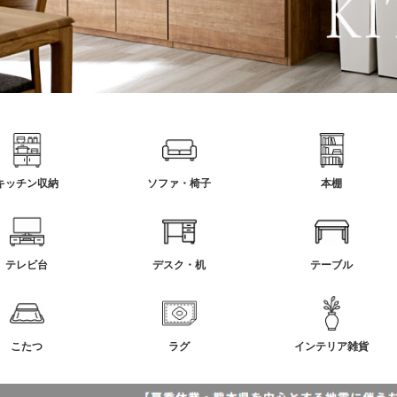
キッチン収納
ソファ・椅子
本棚
テレビ台
デスク・机
テーブル
こたつ
ラグ
インテリア雑貨