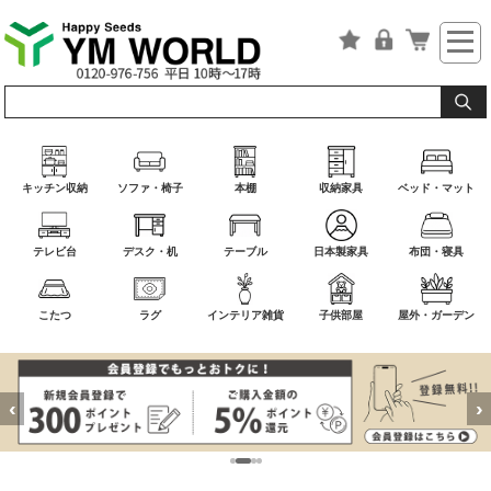
キッチン収納
ソファ・椅子
本棚
収納家具
ベッド・マット
テレビ台
デスク・机
テーブル
日本製家具
布団・寝具
こたつ
ラグ
インテリア雑貨
子供部屋
屋外・ガーデン
‹
›