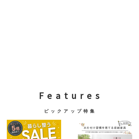
F e a t u r e s
ピ ッ ク ア ッ プ 特 集