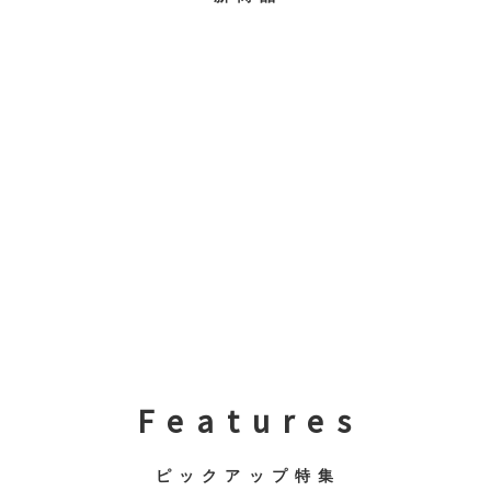
F e a t u r e s
ピ ッ ク ア ッ プ 特 集