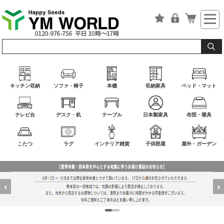
キッチン収納
ソファ・椅子
本棚
収納家具
ベッド・マット
テレビ台
デスク・机
テーブル
日本製家具
布団・寝具
こたつ
ラグ
インテリア雑貨
子供部屋
屋外・ガーデン
‹
›