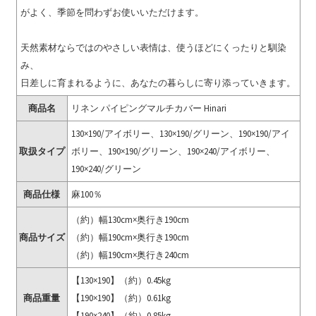
がよく、季節を問わずお使いいただけます。
天然素材ならではのやさしい表情は、使うほどにくったりと馴染
み、
日差しに育まれるように、あなたの暮らしに寄り添っていきます。
商品名
リネン パイピングマルチカバー Hinari
130×190/アイボリー、130×190/グリーン、190×190/アイ
取扱タイプ
ボリー、190×190/グリーン、190×240/アイボリー、
190×240/グリーン
商品仕様
麻100％
（約）幅130cm×奥行き190cm
商品サイズ
（約）幅190cm×奥行き190cm
（約）幅190cm×奥行き240cm
【130×190】（約）0.45kg
商品重量
【190×190】（約）0.61kg
【190×240】（約）0.85kg