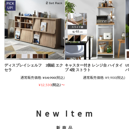
ディスプレイシェルフ 2個組 エク
キャスター付き レンジ台 ハイタイ
U
セラ
プ 4段 ストラト
パ
通常販売価格:
¥14,900
(税込)
通常販売価格:
¥9,900
(税込)
¥12,530
(税込)
～
N e w I t e m
新 商 品