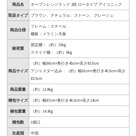
商品名
オープンレンジラック 3段 ロータイプ アイコニック
取扱タイプ
ブラウン、ナチュラル、ストーン、グレージュ
フレーム：スチール
商品仕様
棚板：メラミン天板
固定棚：（約）15kg
耐荷重
スライド棚：（約）8kg
（約）幅60cm×奥行き45cm×高さ83.5cm
商品サイズ
アジャスター込み：（約）幅61cm×奥行き45.5cm×高さ
83.5cm
商品重量
（約）12.8kg
梱包サイズ
（約）幅87cm×奥行き46.5cm×高さ14cm
梱包重量
（約）14.3kg
梱包数
1個口
生産国
中国