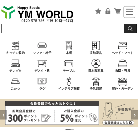
キッチン収納
ソファ・椅子
本棚
収納家具
ベッド・マット
テレビ台
デスク・机
テーブル
日本製家具
布団・寝具
こたつ
ラグ
インテリア雑貨
子供部屋
屋外・ガーデン
‹
›