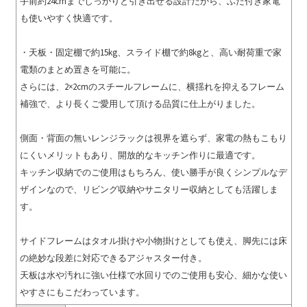
手前約24cmまでしっかりと引き出せる設計だから、ふた付き家電
も使いやすく快適です。
・天板・固定棚で約15kg、スライド棚で約8kgと、高い耐荷重で家
電類のまとめ置きを可能に。
さらには、2×2cmのスチールフレームに、横揺れを抑えるフレーム
補強で、より長くご愛用して頂ける品質に仕上がりました。
側面・背面の無いレンジラックは視界を遮らず、家電の熱もこもり
にくいメリットもあり、開放的なキッチン作りに最適です。
キッチン収納でのご使用はもちろん、使い勝手が良くシンプルなデ
ザインなので、リビング収納やサニタリー収納としても活躍しま
す。
サイドフレームはタオル掛けや小物掛けとしても使え、脚先には床
の絶妙な段差に対応できるアジャスター付き。
天板は水や汚れに強い仕様で水回りでのご使用も安心、細かな使い
やすさにもこだわっています。