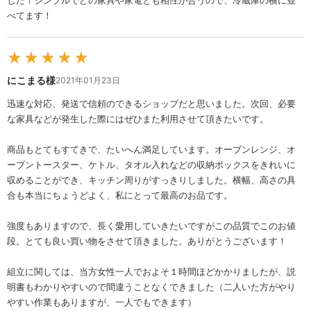
した！シンプルでどの家具や家電とも相性が合うので、冷蔵庫の横に並
べてます！
★
★
★
★
★
にこまる様
2021年01月23日
迅速な対応、発送で信頼のできるショップだと思いました。次回、必要
な家具などが発生した際にはぜひまた利用させて頂きたいです。
商品もとてもすてきで、たいへん満足しています。オーブンレンジ、オ
ーブントースター、ケトル、タオル入れなどの収納ボックスをきれいに
収めることができ、キッチン周りがすっきりしました。横幅、高さの具
合も本当にちょうどよく、私にとって最高のお品です。
強度もありますので、長く愛用していきたいですがこの品質でこのお値
段。とても良い買い物をさせて頂きました。ありがとうございます！
組立に関しては、当方女性一人でおよそ１時間ほどかかりましたが、説
明書もわかりやすいので間違うことなくできました（二人いた方がやり
やすい作業もありますが、一人でもできます）