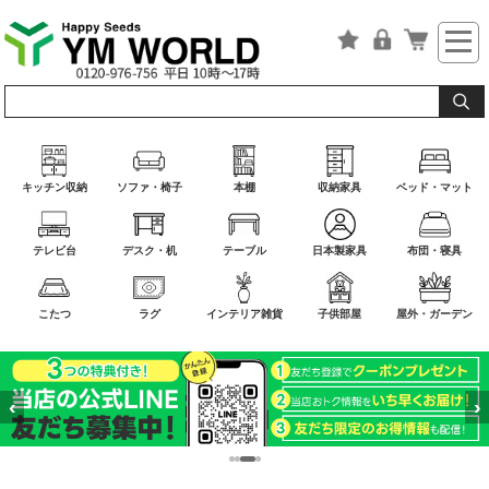
キッチン収納
ソファ・椅子
本棚
収納家具
ベッド・マット
テレビ台
デスク・机
テーブル
日本製家具
布団・寝具
こたつ
ラグ
インテリア雑貨
子供部屋
屋外・ガーデン
‹
›