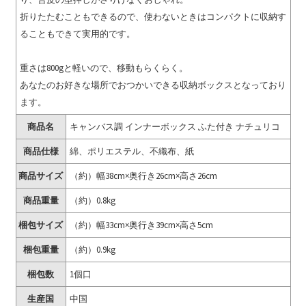
折りたたむこともできるので、使わないときはコンパクトに収納す
ることもできて実用的です。
重さは800gと軽いので、移動もらくらく。
あなたのお好きな場所でおつかいできる収納ボックスとなっており
ます。
商品名
キャンバス調 インナーボックス ふた付き ナチュリコ
商品仕様
綿、ポリエステル、不織布、紙
商品サイズ
（約）幅38cm×奥行き26cm×高さ26cm
商品重量
（約）0.8kg
梱包サイズ
（約）幅33cm×奥行き39cm×高さ5cm
梱包重量
（約）0.9kg
梱包数
1個口
生産国
中国