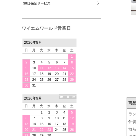
90日保証サービス
ワイエムワールド営業日
商
ラ
仕
散