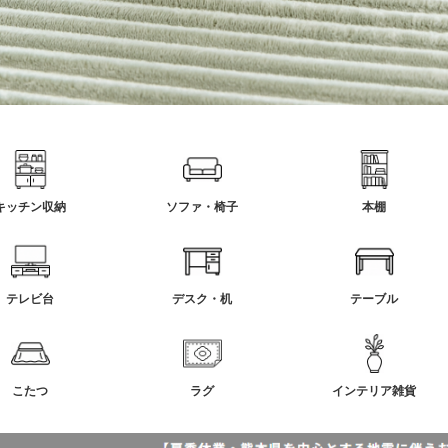
キッチン収納
ソファ・椅子
本棚
テレビ台
デスク・机
テーブル
こたつ
ラグ
インテリア雑貨