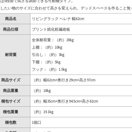
板は5段階で高さを調節できる可動棚タイプ。
納したい物のサイズに合わせて高さを変えられ、デッドスペースを作ること無
商品名
リビングラック ヘレナ 幅62cm
商品仕様
プリント紙化粧繊維板
全体耐荷重：（約）20kg
上棚：（約）10kg
耐荷重
引出し：（約）3kg
下棚：（約）5kg
フック：（約）1.5kg
商品サイズ
（約）幅62cm×奥行き29cm×高さ97cm
商品重量
（約）18kg
梱包サイズ
（約）幅35cm×奥行き94.5cm×高さ62cm
梱包重量
（約）19.1kg
梱包数
1個口