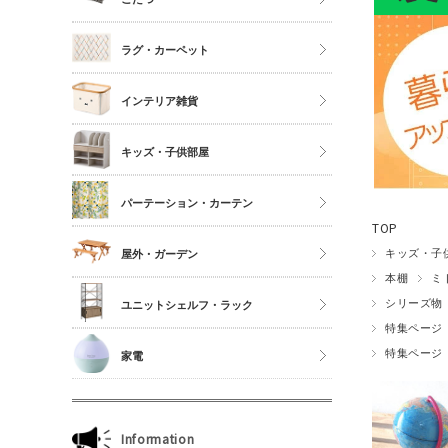
シングル
こたつ
ラグ・カーペット
セミダブル
こたつ布団
ダブル以上
正方形
インテリア雑貨
夏物布団
長方形
アクセサリーケース
冬物布団
キッズ・子供部屋
円形
照明・ライト
枕・抱き枕
キッチンマット
パーテーション・カーテン
コスメボックス
マットレス単品
玄関マット
TOP
ゴミ箱
カーテン・ブラインド
キッズ・子
屋外・ガーデン
傘立て
本棚
ミ
収納雑貨
シリーズ物
ユニットシェルフ・ラック
特集ページ
玄関雑貨
ユニットシェルフWiLLシリーズ
特集ページ
家電
キッチン雑貨
ジュリオシリーズ
ミラー・ドレッサー
本立て・マガジンラック
Information