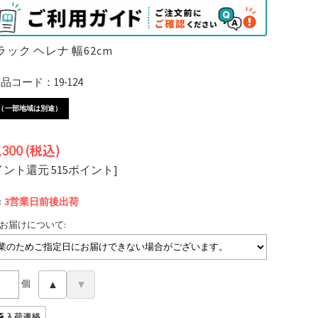
ック ヘレナ 幅62cm
コード：19-124
（一部地域は別途）
,300
(税込)
イント還元 515ポイント]
:
3営業日前後
出荷
お届けについて:
個
▲
▼