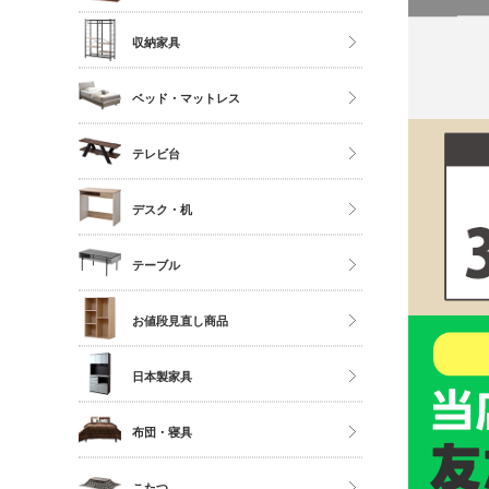
ソファ
ストッカー
ハイタイプ
収納家具
座椅子
ミドルタイプ
クローゼット・衣類ラック
ベッド・マットレス
ディスプレイラック
タンス・チェスト
カラーボックス
マットレス単品
テレビ台
サニタリー
シングル
多目的収納
ロータイプ
デスク・机
セミダブル
伸縮・変形・コーナー
ダブル以上
デスク
テーブル
すのこベッド
サイドチェスト
ダイニングテーブル
お値段見直し商品
センターテーブル
日本製家具
サイドテーブル
ダイニングセット
布団・寝具
ベッドフレーム
こたつ