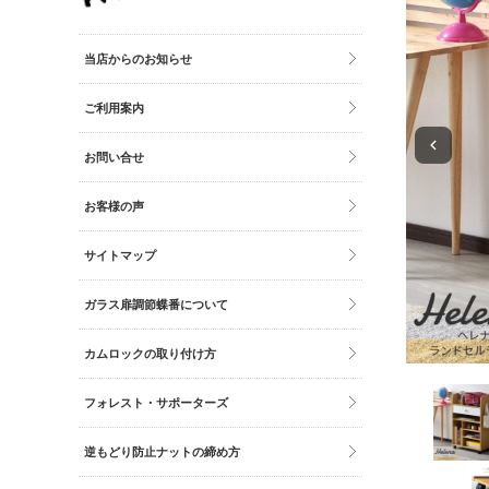
その他雑貨
トイレマット・グッズ
当店からのお知らせ
時計
ご利用案内
バッグ
財布
お問い合せ
お客様の声
サイトマップ
ガラス扉調節蝶番について
カムロックの取り付け方
フォレスト・サポーターズ
逆もどり防止ナットの締め方