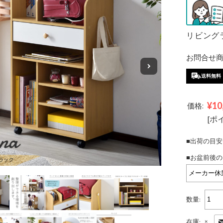
リビングラ
お問合せ商品
送料無料
¥10
価格:
[ポ
■出荷の目安
■お盆前後の
数量:
×
在庫: