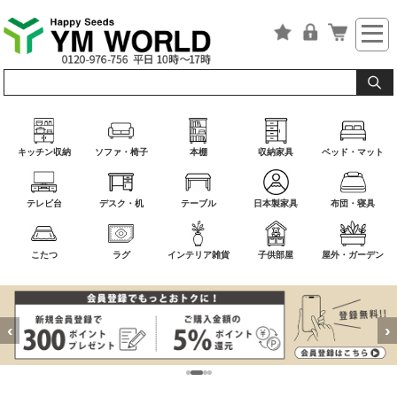
キッチン収納
ソファ・椅子
本棚
収納家具
ベッド・マット
テレビ台
デスク・机
テーブル
日本製家具
布団・寝具
こたつ
ラグ
インテリア雑貨
子供部屋
屋外・ガーデン
‹
›