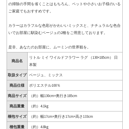
の掃除の手間を省くことはもちろん、ペットや小さいお子様のいる
ご家庭でもおすすめです。
カラーはカラフルな色彩がかわいいミックスと、ナチュラルな色合
いでお部屋に馴染むベージュの2種をご用意しております。
是非、あなたのお部屋に、ムーミンの世界観を。
リトル ミイ ワイルドフラワー ラグ （130×185cm） 日
商品名
本製
取扱タイプ
ベージュ、ミックス
商品仕様
ポリエステル100％
商品サイズ
（約）幅130cm×奥行き185cm
商品重量
（約）4.1kg
梱包サイズ
（約）幅17cm×奥行き17cm×高さ133cm
梱包重量
（約）4.8kg