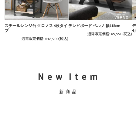
スチールレンジ台 クロノス 4段タイ
テレビボード ベルノ 幅115cm
デ
プ
セ
通常販売価格:
¥5,990
(税込)
通常販売価格:
¥16,900
(税込)
N e w I t e m
新 商 品