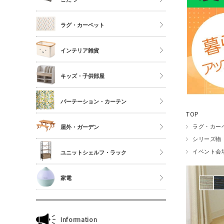
シングル
こたつ
ラグ・カーペット
セミダブル
こたつ布団
ダブル以上
正方形
インテリア雑貨
夏物布団
長方形
アクセサリーケース
冬物布団
キッズ・子供部屋
円形
照明・ライト
枕・抱き枕
キッチンマット
パーテーション・カーテン
コスメボックス
マットレス単品
玄関マット
TOP
ゴミ箱
カーテン・ブラインド
ラグ・カー
屋外・ガーデン
傘立て
シリーズ物
収納雑貨
イベント会
ユニットシェルフ・ラック
玄関雑貨
ユニットシェルフWiLLシリーズ
家電
キッチン雑貨
ジュリオシリーズ
ミラー・ドレッサー
本立て・マガジンラック
Information