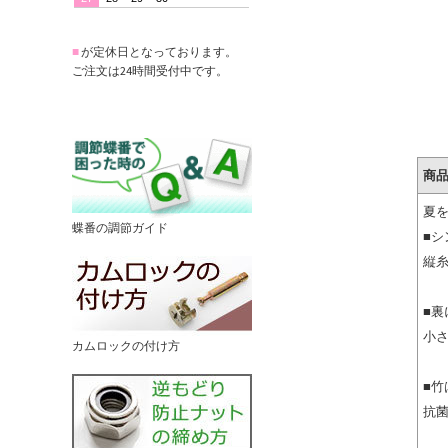
■
が定休日となっております。
ご注文は24時間受付中です。
商
夏
蝶番の調節ガイド
■
縦
■
小
カムロックの付け方
■
抗