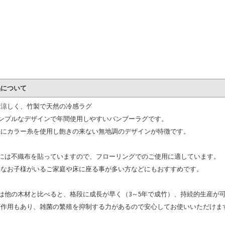
品について
を涼しく、竹製で天然の冷感ラグ
シンプルなデザインで年間使用しやすいバンブーラグです。
糸にカラー糸を使用し飽きの来ない無地調のデザインが特徴です。
裏には不織布を貼っていますので、フローリングでのご使用に適しています。
さなお子様がいるご家庭や床に座る事が多い方などにもおすすめです。
竹は他の木材と比べると、格段に成長が早く（3～5年で成竹）、持続的生産が
菌作用もあり、雑菌の繁殖を抑制する力があるので安心してお使いいただけま