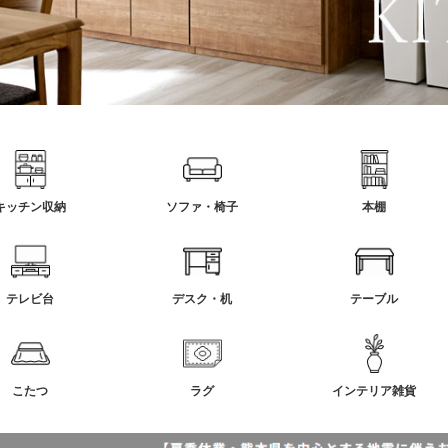
キッチン収納
ソファ・椅子
本棚
テレビ台
デスク・机
テーブル
こたつ
ラグ
インテリア雑貨