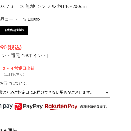
DXフォース 無地 シンプル 約140×200cm
コード：45-100095
（一部地域は別途）
990
(税込)
イント還元 499ポイント]
:
２～４営業日
出荷
（土日祝除く）
お届けについて:
類を選択