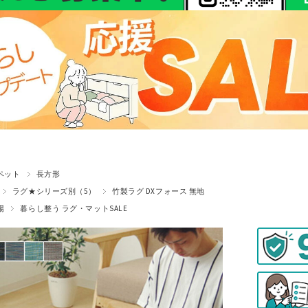
ペット
長方形
ラグ★シリーズ別（5）
竹製ラグ DXフォース 無地
場
暮らし整う ラグ・マットSALE