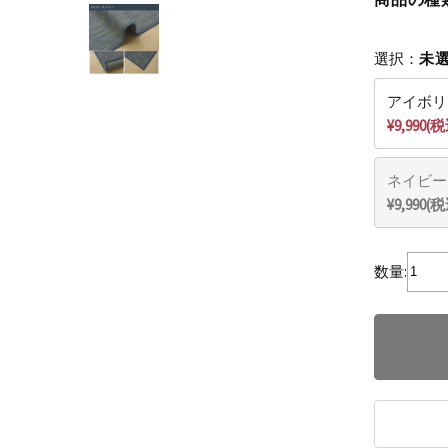
選択：
未
アイボリ
¥9,990(
ネイビー
¥9,990(
数量: