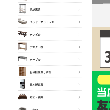
ソファ
ストッカー
ハイタイプ
収納家具
座椅子
ミドルタイプ
クローゼット・衣類ラック
ベッド・マットレス
ディスプレイラック
タンス・チェスト
カラーボックス
マットレス単品
テレビ台
サニタリー
シングル
多目的収納
ロータイプ
デスク・机
セミダブル
伸縮・変形・コーナー
ダブル以上
デスク
テーブル
すのこベッド
サイドチェスト
ダイニングテーブル
お値段見直し商品
センターテーブル
日本製家具
サイドテーブル
ダイニングセット
布団・寝具
ベッドフレーム
こたつ