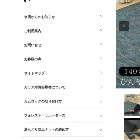
その他雑貨
トイレマット・グッズ
当店からのお知らせ
時計
ご利用案内
バッグ
財布
お問い合せ
お客様の声
サイトマップ
ガラス扉調節蝶番について
カムロックの取り付け方
フォレスト・サポーターズ
逆もどり防止ナットの締め方