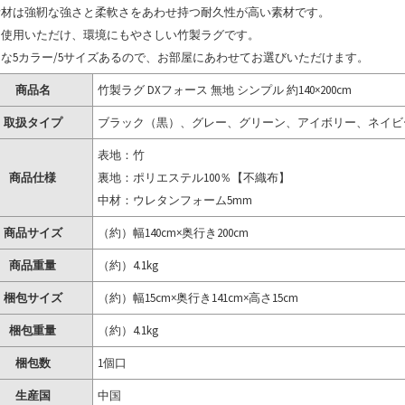
素材は強靭な強さと柔軟さをあわせ持つ耐久性が高い素材です。
く使用いただけ、環境にもやさしい竹製ラグです。
な5カラー/5サイズあるので、お部屋にあわせてお選びいただけます。
商品名
竹製ラグ DXフォース 無地 シンプル 約140×200cm
取扱タイプ
ブラック（黒）、グレー、グリーン、アイボリー、ネイビ
表地：竹
商品仕様
裏地：ポリエステル100％【不織布】
中材：ウレタンフォーム5mm
商品サイズ
（約）幅140cm×奥行き200cm
商品重量
（約）4.1kg
梱包サイズ
（約）幅15cm×奥行き141cm×高さ15cm
梱包重量
（約）4.1kg
梱包数
1個口
生産国
中国