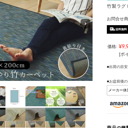
竹製ラグ 
お問合せ商品
送料無料
¥9,
価格:
[ポ
■出荷の目安
■お盆前後の
商品の種