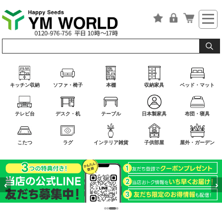
キッチン収納
ソファ・椅子
本棚
収納家具
ベッド・マット
テレビ台
デスク・机
テーブル
日本製家具
布団・寝具
こたつ
ラグ
インテリア雑貨
子供部屋
屋外・ガーデン
‹
›