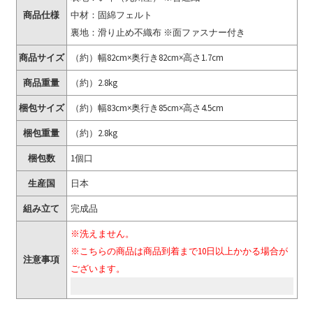
商品仕様
中材：固綿フェルト
裏地：滑り止め不織布 ※面ファスナー付き
商品サイズ
（約）幅82cm×奥行き82cm×高さ1.7cm
商品重量
（約）2.8kg
梱包サイズ
（約）幅83cm×奥行き85cm×高さ4.5cm
梱包重量
（約）2.8kg
梱包数
1個口
生産国
日本
組み立て
完成品
※洗えません。
※こちらの商品は商品到着まで10日以上かかる場合が
注意事項
ございます。