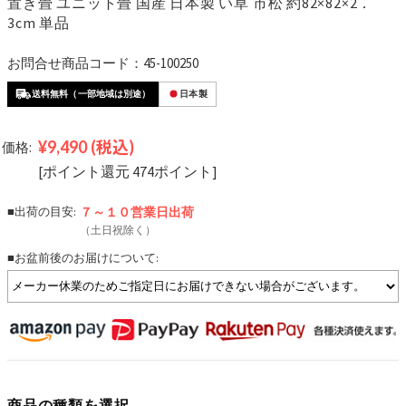
置き畳 ユニット畳 国産 日本製 い草 市松 約82×82×2．
3cm 単品
お問合せ商品コード：45-100250
送料無料（一部地域は別途）
日本製
¥9,490
(税込)
価格:
[ポイント還元 474ポイント]
■出荷の目安:
７～１０営業日
出荷
（土日祝除く）
■お盆前後のお届けについて:
商品の種類を選択