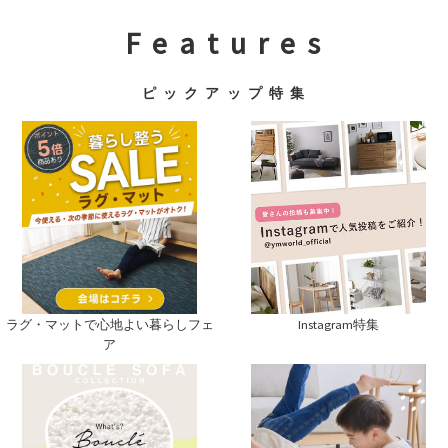
F e a t u r e s
ピ ッ ク ア ッ プ 特 集
Instagram特集
ラグ・マットで心地よい暮らしフェ
ア