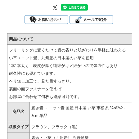
商品について
フリーリングに置くだけで畳の香りと肌ざわりを手軽に味わえる
い草ユニット畳、九州産の日本製のい草を使用
1本1本太く、表皮が厚く繊維がキメ細かいので弾力性もあり
耐久性にも優れています。
ヘリ無し加工で、見た目すっきり。
裏面の面ファスナーを使えば
お部屋に合わせて何枚も連結可能です。
置き畳 ユニット畳 国産 日本製 い草 市松 約82×82×2．
商品名
3cm 単品
取扱タイプ
ブラウン、ブラック（黒）
表地：い草（九州産） ※普通織