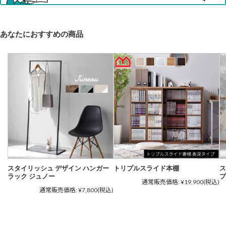
あなたにおすすめの商品
スタイリッシュ デザイン ハンガー
トリプルスライド本棚
ス
ラック ジュノー
プ
通常販売価格:
¥19,900
(税込)
通常販売価格:
¥7,800
(税込)