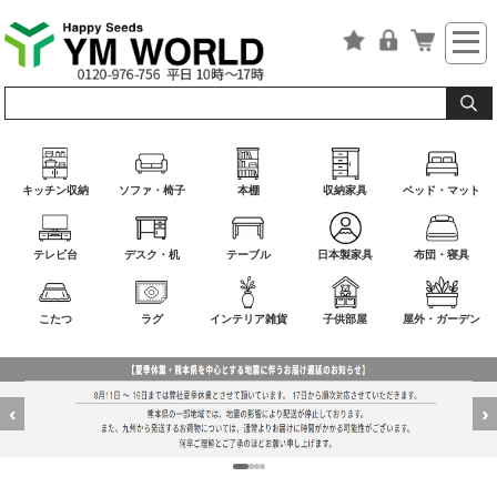
キッチン収納
ソファ・椅子
本棚
収納家具
ベッド・マット
テレビ台
デスク・机
テーブル
日本製家具
布団・寝具
こたつ
ラグ
インテリア雑貨
子供部屋
屋外・ガーデン
‹
›