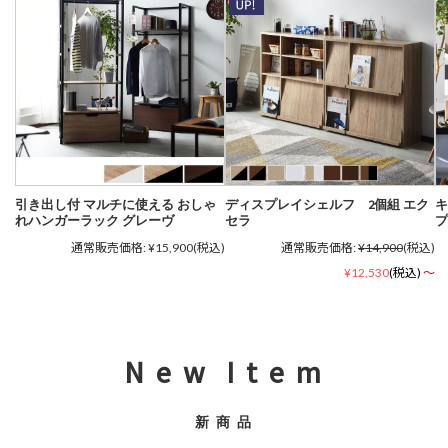
引き出し付 マルチに使える おしゃ
ディスプレイシェルフ 2個組 エク
キ
れハンガーラック グレーヴ
セラ
プ
通常販売価格:
¥15,900
(税込)
通常販売価格:
¥14,900
(税込)
¥12,530
(税込)
～
N e w I t e m
新 商 品