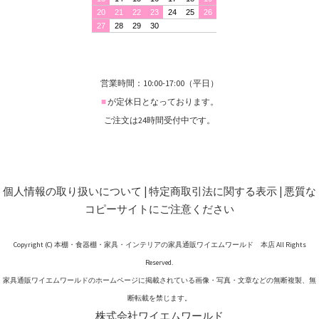
営業時間：10:00-17:00（平日）
■
が定休日となっております。
ご注文は24時間受付中です。
個人情報の取り扱いについて
|
特定商取引法に関する表示
|
悪質な
コピーサイトにご注意ください
Copyright (C) 本棚・食器棚・家具・インテリアの家具通販ワイエムワールド 本店 All Rights
Reserved.
家具通販ワイエムワールドのホームページに掲載されている画像・写真・文章などの無断複製、無
断転載を禁じます。
株式会社ワイエムワールド