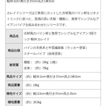
幅90.2cm×奥行き37cm×高さ148.5cm
カレイドシリーズは三角形にカットした古材風のパイン材をジオメ
トリックに並べた、質感の高い天板・棚板に、無骨でシンプルなア
イアンパイプを組み合わせたシリーズです。
古材風のパイン材と無骨でシンプルなアイアン 5段ラ
商品名
ック 幅90 カレイド
パインの天然木と中質繊維板（ラッカー塗装）
商品仕様
スチールパイプ（紛体塗装）
棚板：（約）15kg（1枚）
耐荷重
全体：（約）75kg
商品サイズ
（約）幅90.2cm×奥行き37cm×高さ148.5cm
商品重量
（約）19kg
梱包サイズ
（約）幅113cm×奥行き37cm×高さ25cm
梱包重量
（約）20.5kg