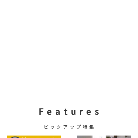
F e a t u r e s
ピ ッ ク ア ッ プ 特 集